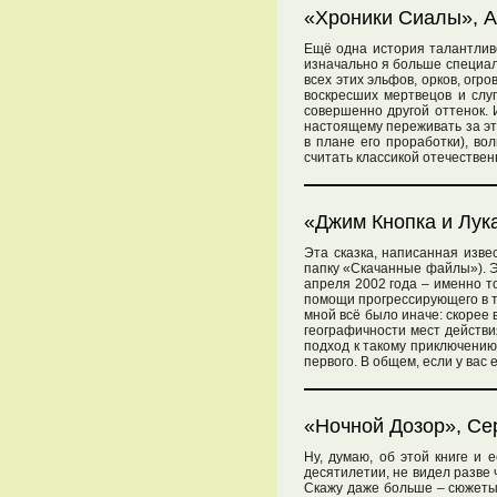
«Хроники Сиалы», А
Ещё одна история талантливо
изначально я больше специал
всех этих эльфов, орков, огр
воскресших мертвецов и слу
совершенно другой оттенок. 
настоящему переживать за это
в плане его проработки), в
считать классикой отечествен
«Джим Кнопка и Лук
Эта сказка, написанная изве
папку «Скачанные файлы»). Э
апреля 2002 года – именно т
помощи прогрессирующего в те
мной всё было иначе: скорее 
географичности мест действи
подход к такому приключению
первого. В общем, если у вас
«Ночной Дозор», Се
Ну, думаю, об этой книге и
десятилетии, не видел разве 
Скажу даже больше – сюжеты 