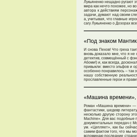
Лукьяненко нещадно ругают э
мира как нечто похожее, но в
автора к действиям персонаж
задачи, думают над своим сл
а, учитывая, что главные игро
сагу Лукьяненко о Дозорах вс
«Под знаком Мантик
И снова Пехов! Что греха т
вновь доказало мне, что я не 
детектив, совмещённый с фэнт
Абоми!) и, как всегда, доскон
привыкли: вместо эльфов и о
особенно понравилось – так 
нашу собственную реальност
прославленные герои и правит
«Машина времени», 
Роман «Машина времени» — од
фантастики, шедевр литератур
несколько другую сторону эт
Machine». Для вас подобные п
документальных передач с Мо
ум. «Цепляет», как бы сейча
самим фактом того, что мы мо
вспоминаю последние страниц