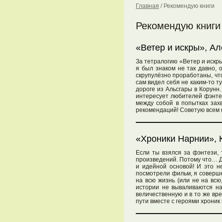
Главная
/
Рекомендую книги
Рекомендую книги
«Ветер и искры», Ал
За тетралогию «Ветер и искр
я был знаком не так давно, 
скрупулёзно проработаны, что
сам видел себя не каким-то 
дороге из Альсгары в Корунн
интересует любителей фэнтез
между собой в попытках захв
рекомендаций! Советую всем 
«Хроники Нарнии», К
Если ты взялся за фэнтези,
произведений. Потому что… Д
и идейной основой! И это н
посмотрели фильм, я соверше
на всю жизнь (или не на всю
истории не вываливаются на
величественную и в то же вр
пути вместе с героями хроник 