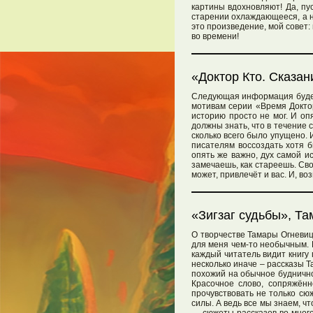
картины вдохновляют! Да, пу
старении охлаждающееся, а не
это произведение, мой совет:
во времени!
«Доктор Кто. Сказа
Следующая информация будет 
мотивам серии «Время Доктора
историю просто не мог. И оп
должны знать, что в течение 
сколько всего было упущено. 
писателям воссоздать хотя б
опять же важно, дух самой и
замечаешь, как стареешь. Сво
может, привлечёт и вас. И, в
«Зигзаг судьбы», Та
О творчестве Тамары Огневиц
для меня чем-то необычным. В
каждый читатель видит книгу
несколько иначе – рассказы 
похожий на обычное буднично
Красочное слово, сопряжённ
прочувствовать не только сю
силы. А ведь все мы знаем, ч