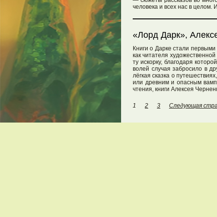
— сюжеты рассказов во много
человека и всех нас в целом.
«Лорд Дарк», Алекс
Книги о Дарке стали первыми
как читателя художественной 
ту искорку, благодаря которо
волей случая забросило в др
лёгкая сказка о путешествиях
или древним и опасным вамп
чтения, книги Алексея Чернен
1
2
3
Следующая стр