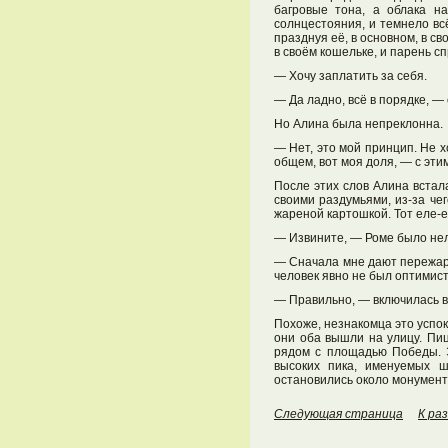
багровые тона, а облака н
солнцестояния, и темнело вс
празднуя её, в основном, в св
в своём кошельке, и парень с
— Хочу заплатить за себя.
— Да ладно, всё в порядке, —
Но Алина была непреклонна.
— Нет, это мой принцип. Не х
общем, вот моя доля, — с эт
После этих слов Алина встал
своими раздумьями, из-за че
жареной картошкой. Тот еле-е
— Извините, — Роме было нел
— Сначала мне дают пережаре
человек явно не был оптимис
— Правильно, — включилась в
Похоже, незнакомца это успоко
они оба вышли на улицу. Пиц
рядом с площадью Победы. Э
высоких пика, именуемых 
остановились около монумент
Следующая страница
К ра