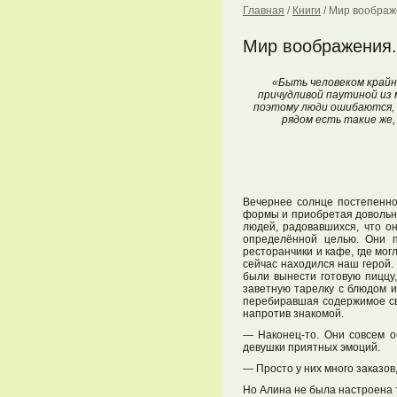
Главная
/
Книги
/
Мир воображ
Мир воображения.
«Быть человеком крайн
причудливой паутиной из 
поэтому люди ошибаются, 
рядом есть такие же,
Вечернее солнце постепенно 
формы и приобретая довольно
людей, радовавшихся, что он
определённой целью. Они п
ресторанчики и кафе, где могл
сейчас находился наш герой.
были вынести готовую пиццу
заветную тарелку с блюдом и
перебиравшая содержимое сво
напротив знакомой.
— Наконец-то. Они совсем о
девушки приятных эмоций.
— Просто у них много заказов,
Но Алина не была настроена 