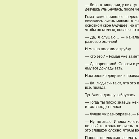
— Дело в пиццерии, у них тут
девушка улыбнулась, после че
Рома также принялся за дело,
оказалось очень мягким, а с
основном своё будущее, но о
чтобы он молчал, после чего 
— Да, я слушаю… — начала он
разговор окончен!
И Алина положила трубку.
— Кто это? – Роман уже замет
— Да парень мой. Совсем с у
ему всё докладывать.
Настроение девушки и правда
— Да, люди считают, что это
все, правда.
Тут Алина даже улыбнулась.
— Тогда ты плохо знаешь женщ
и так выходит плохо.
— Лучше уж равноправие, — Р
— Ну, не знаю. Иногда хочетс
полный контроль не очень-то
это слишком сложно, чтобы во
Парень продолжил доедать п