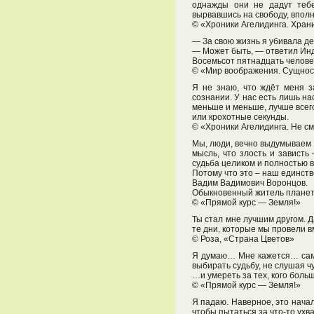
однажды они не дадут тебе
вырвавшись на свободу, вполн
© «Хроники Агелидинга. Хран
— За свою жизнь я убивала де
— Может быть, — ответил Инд
Восемьсот пятнадцать человек
© «Мир воображения. Сущнос
Я не знаю, что ждёт меня з
сознании. У нас есть лишь на
меньше и меньше, лучше всего 
или крохотные секунды.
© «Хроники Агелидинга. Не с
Мы, люди, вечно выдумываем с
мысль, что злость и завист
судьба целиком и полностью в
Потому что это – наш единс
Вадим Вадимович Воронцов.
Обыкновенный житель плане
© «Прямой курс — Земля!»
Ты стал мне лучшим другом. Д
те дни, которые мы провели вм
© Роза, «Страна Цветов»
Я думаю… Мне кажется… самое
выбирать судьбу, не слушая 
…и умереть за тех, кого боль
© «Прямой курс — Земля!»
Я падаю. Наверное, это начал
чтобы пытаться за что-то ухв