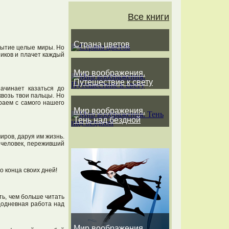
Все книги
Страна цветов
ебытие целые миры. Но
ников и плачет каждый
Мир воображения.
Путешествие к свету
начинает казаться до
квозь твои пальцы. Но
ираем с самого нашего
Мир воображения.
Тень над бездной
иров, даруя им жизнь.
и человек, переживший
о конца своих дней!
ть, чем больше читать
додневная работа над
Мир воображения.