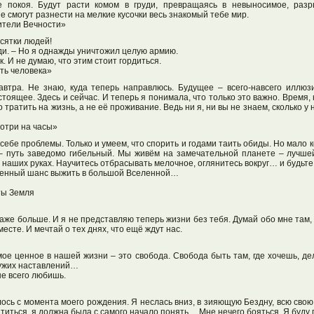
 покоя. Будут расти комом в груди, превращаясь в невыносимое, разр
е смогут разнести на мелкие кусочки весь знакомый тебе мир.
ители Вечности»
сятки людей!
и. – Но я однажды уничтожил целую армию.
. И не думаю, что этим стоит гордиться.
ть человека»
автра. Не знаю, куда теперь направлюсь. Будущее – всего-навсего иллю
стоящее. Здесь и сейчас. И теперь я понимала, что только это важно. Время, 
тратить на жизнь, а не её проживание. Ведь ни я, ни вы не знаем, сколько у 
мотри на часы»
ебе проблемы. Только и умеем, что спорить и годами таить обиды. Но мало к
ь – путь заведомо гибельный. Мы живём на замечательной планете – лучше
 наших руках. Научитесь отбрасывать мелочное, оглянитесь вокруг… и будьте
твенный шанс выжить в большой Вселенной…
ты Земля
аже больше. И я не представляю теперь жизни без тебя. Думай обо мне там,
есте. И мечтай о тех днях, что ещё ждут нас.
 ценное в нашей жизни – это свобода. Свобода быть там, где хочешь, дела
чужих наставлений…
ше всего любишь.
ось с момента моего рождения. Я неслась вниз, в зияющую Бездну, всю свою 
атиться, я должна была с самого начало понять… Мне нечего бояться. Я буду 