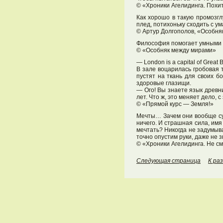
© «Хроники Агелидинга. Похи
Как хорошо в такую промозгл
плед, потихоньку сходить с ум
© Артур Долгополов, «Особня
Философия помогает умными сл
© «Особняк между мирами»
— London is a capital of Great Br
В зале воцарилась гробовая 
пустят на ткань для своих б
здоровые глазищи.
— Ого! Вы знаете язык древни
лет. Что ж, это меняет дело,
© «Прямой курс — Земля!»
Мечты… Зачем они вообще су
ничего. И страшная сила, имя
мечтать? Никогда не задумыв
точно опустим руки, даже не з
© «Хроники Агелидинга. Не с
Следующая страница
К ра