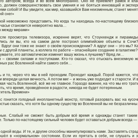
его автором, всегда и во всём многогранно. Оно не приемлет рамок и кл
но, должен совершенствовать свои умения и не бояться инноваций и экспер
ими собой! И Вы увидите, как мир, казавшийся Вам неизменным, станет менят
ий снег»
ой невозможно представить. Но когда ты находишь по-настоящему близкого
ночасье становится невероятно мала…
к между мирами»
сле просмотра телевизора, искренне верят, что Стоунхендж и пирамиды
лись ли вы, кто на самом деле построил олимпийские объекты в Сочи
Вдруг они тоже не знают о своём происхождении? А вдруг они – это мы? Ка
 с другой планеты, а коллега по работе – опаснейшее создание в галактике? 
 думаете, это автоматически изменит вашу жизнь к лучшему? Вряд ли…
 – своими силами и поступками. Кто-то сказал, что отыскать внеземную ж
мных рас Вселенной найти самого себя…
 и то, через что мы в ней проходим. Проходит каждый. Порой кажется, что
и впереди целая вечность. А потом миг – и жизнь уже подходит к старости. 
ая часть Вселенной, всё же не главное. Гораздо важнее, на что мы его трат
ть, что время, проведённое в радости, никогда не будет потерянным.
титель Времени»
с гонится голодный инопланетный монстр, готовый разорвать вас на кусочк
остью сказать, что хотя бы одному существу во Вселенной вы не безразличн
ые. Слабый не сможет быть добрым всё время и однажды станет таким ж
е. Только по-настоящему сильный человек будет оставаться добрым всегда — 
и одной воды. И те, и другие способны манипулировать нами. Заставлять страд
дошёл в «нормальном» состоянии. Если их прятать в себе, не слушать и з