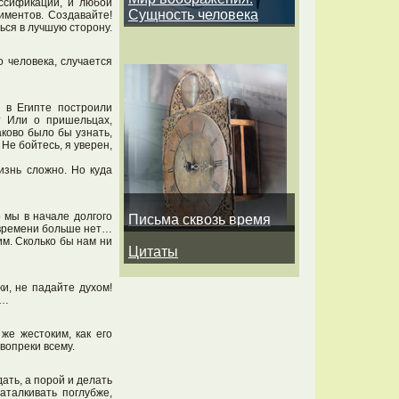
ассификаций, и любой
Сущность человека
иментов. Создавайте!
ься в лучшую сторону.
 человека, случается
 в Египте построили
? Или о пришельцах,
ково было бы узнать,
Не бойтесь, я уверен,
изнь сложно. Но куда
 мы в начале долгого
Письма сквозь время
И времени больше нет…
им. Сколько бы нам ни
Цитаты
и, не падайте духом!
ы…
е жестоким, как его
вопреки всему.
ать, а порой и делать
аталкивать поглубже,