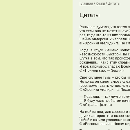
Главная
/
Книги
/
Цитаты
Цитаты
Раньше я думала, что время 
что если оно не может иначе?
раз, когда кто-то из них поги
Шейна Андерсен. 25 апреля 8
© «Хроники Агелидинга. Не с
Когда в груди бешено колот
невозможности быстрой. Ты с
шутка в том, что так происхо
рождения… Как с этим справи
Я вот, к примеру, спасаю Всел
© «Прямой курс — Земля!»
Свет сильнее тьмы – кто бы ч
Но когда он сияет сквозь слё
горе, может стать лучше, чем 
© «Хроники Агелидинга. Похи
— Подожди, — крикнул он ему 
— Я буду жалеть об этом веч
© «Страна Цветов»
На мой взгляд, для хорошего 
других авторов, тем яснее 
собой и своими умениями поз
© «Воспоминания о Новом ми