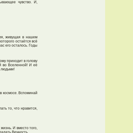
ывающее чувство. И,
зия, живущая в нашем
которого остаётся всё
нас его осталось. Годы
ому приходит в голову
й во Вселенной! И её
 людьми!
 в космосе. Вспоминай
ть то, что нравится,
жизнь. И вместо того,
падать Вечность.