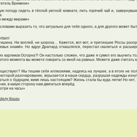
титель Времени»
ую погоду сидеть в тёплой уютной комнате, пить горячий чай и, завернувш
а.
к между мирами»
овами выразить то, что актуально для тебя одного, а для другого может быт
itain!
тишина. Ни воплей, ни шороха… Кажется, вот-вот, и притихшие Россы разор
оевых знамён. Но вдруг Драггард откашлялся, перестал скалиться и расшир
х карликов Осгорна?! Он настолько сложен, что даже я сумел его выучить то
 с этого момента вы можете говорить со мной на равных. Можете даже считать 
ществуют? Мы тешим себя иллюзиями, надеясь на лучшее, а в итоге не по
 которой разочарование, вгрызается в наши сердца, разрушая надежды изнут
аться о будущем, живя лишь настоящим? Жизнь стала бы куда легче! Но нет,
ная, в какую сторону нам двигаться вперёд.
мотри на часы»
зделу Книги