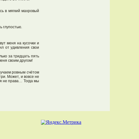
ись в мягкий махровый
ь глупостью.
вут меня на кусочки и
ил от удивления свои
лько за тридцать пять
меня своим другом!
лучаем ровным счётом
ри. Может, и вовсе не
 я не права… Тогда мы