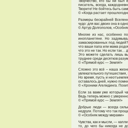
Творчество, кто бы ни был 
писатель, всегда, каждоднев
Творите! Не бойтесь быть сам
© «Когда растает прошлогодн
Размеры бескрайней Вселенн
чудо: для вас двоих она в од
© Артур Долгополов, «Особня
Многие из нас, особенно по
инопланетяне. Но задумыва
замаскированных под людей? 
что ваши папа или мама родом
что это не так. Но если так…
Это можете сделать лишь вы
труднее среди десятков разу
© «Прямой курс — Земля!»
Сложно это всё – наша жизнь
увлекательного путешествия, 
Но время, пусть и неотъемлем
оставалось дней, нужно помни
© «Хроники Агелидинга. Похи
Если за вами уже который ча
Ведь теперь можно с уверенн
© «Прямой курс — Земля!»
Добрые люди — всегда сильн
недруги. Потому что так прощ
© «Особняк между мирами»
Чувства, как и мысли, — капл
то, до чего бы никогда не 