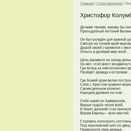
Главная
/
Стихотворения
/
Хр
Христофор Колум
Делами твоими, каковы бы они
Преподобный Антоний Велики
Он был рождён для важной цел
Смотря на тонкий край морской
Душой своей стремился с меле
Уплыть в далёкий мир иной…

Цепь каравелл на запад дальн
Он вёл, чтоб крест воздвигнуть
Где вслед за ним испанских ар
Пройдёт армада к островам…

Где Божий храм велев построит
Себя с Христом сравнил моряк
Своим деяньем упокоил

Народов древних он очаг…

Себя нарёк он Адмиралом,

Верша судьбу эпохи всей.

И берег дальний стал причало
Ворам Европы – всех мастей.

Стремясь пополнить состоянье
Под королевский шёл он двор,

Превознося свои деянья,
