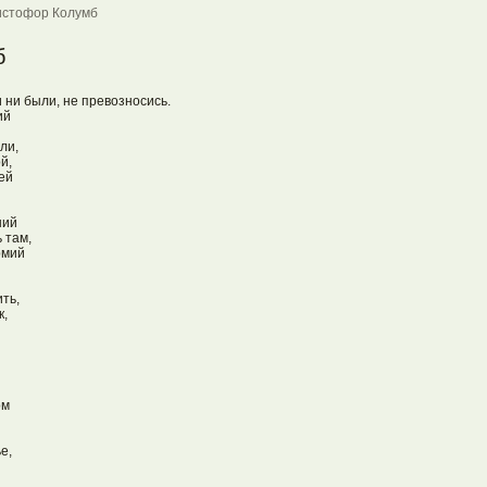
истофор Колумб
б
 ни были, не превозносись.

й

и,

,

й

ий

 там,

мий

ь,

,

м

,
