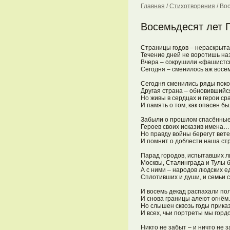
Главная
/
Стихотворения
/
Вос
Восемьдесят лет 
Страницы годов – нераскрытая
Течение дней не воротишь наз
Вчера – сокрушили «фашистско
Сегодня – сменилось аж восе
Сегодня сменились ряды поко
Другая страна – обновившийся
Но живы в сердцах и герои сра
И память о том, как опасен был
Забыли о прошлом спасённые 
Героев своих исказив имена…

Но правду войны берегут вете
И помнит о доблести наша стр
Парад городов, испытавших л
Москвы, Сталинграда и Тулы 
А с ними – народов людских ед
Сплотивших и души, и семьи св
И восемь декад распахали пол
И снова границы алеют огнём
Но слышен сквозь годы приказ
И всех, чьи портреты мы гордо
Никто не забыт – и ничто не з