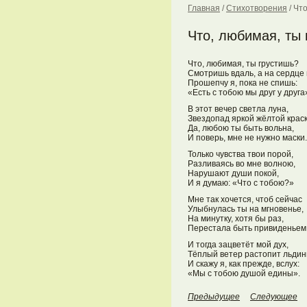
Главная
/
Стихотворения
/
Что
Что, любимая, ты 
Что, любимая, ты грустишь?
Смотришь вдаль, а на сердце
Прошепчу я, пока не спишь:
«Есть с тобою мы друг у друга
В этот вечер светла луна,
Звездопад яркой жёлтой краск
Да, любою ты быть вольна,
И поверь, мне не нужно маски.
Только чувства твои порой,
Разливаясь во мне волною,
Нарушают души покой,
И я думаю: «Что с тобою?»
Мне так хочется, чтоб сейчас
Улыбнулась ты на мгновенье,
На минутку, хотя бы раз,
Перестала быть привиденьем
И тогда зацветёт мой дух,
Тёплый ветер растопит льдин
И скажу я, как прежде, вслух:
«Мы с тобою душой едины».
Предыдущее
Следующее