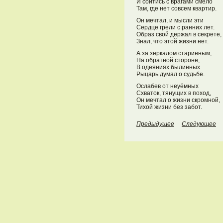
И сойтись с врагами смело
Там, где нет совсем квартир.
Он мечтал, и мысли эти
Сердце грели с ранних лет.
Образ свой держал в секрете,
Знал, что этой жизни нет.
А за зеркалом старинным,
На обратной стороне,
В одеяниях былинных
Рыцарь думал о судьбе.
Ослабев от неуёмных
Схваток, тянущих в поход,
Он мечтал о жизни скромной,
Тихой жизни без забот.
Предыдущее
Следующее