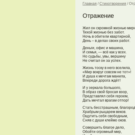
Главная
/
Стихотворения
/
От
Отражение
Жил он скромной жизнью мир
Тихой жизнью без забот.
Ночь в обители квартирной,
День – в делах своих работ.
Деньги, офис и машина,
И семья, — всё как у всех.
Но судьбы, увы, вершину
Не считал он за успех.
Жизнь тоску в него вселила,
«Мир вокруг совсем не тот»!
И душа к мечтам манила,
Впереди дорога ждёт!
И у зеркала большого,
В образ свой бросая взор,
Представлял себя героем,
Дать мечтал врагам отпор!
Стать бесстрашным, благоро
Храбрым рыцарем веков.
Ощутить себя свободным,
Сняв с души клеймо оков.
Совершить благое дело,
Обойти огромный мир,