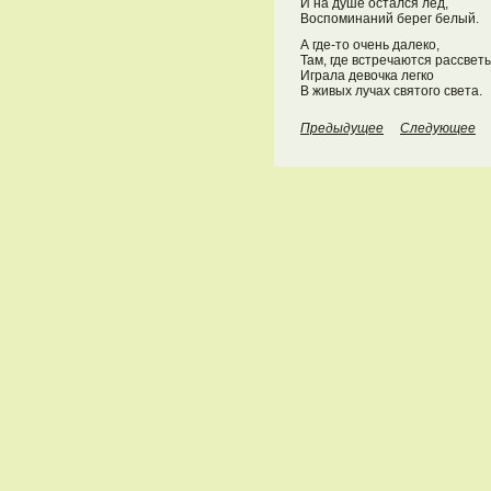
И на душе остался лёд,
Воспоминаний берег белый.
А где-то очень далеко,
Там, где встречаются рассветы
Играла девочка легко
В живых лучах святого света.
Предыдущее
Следующее