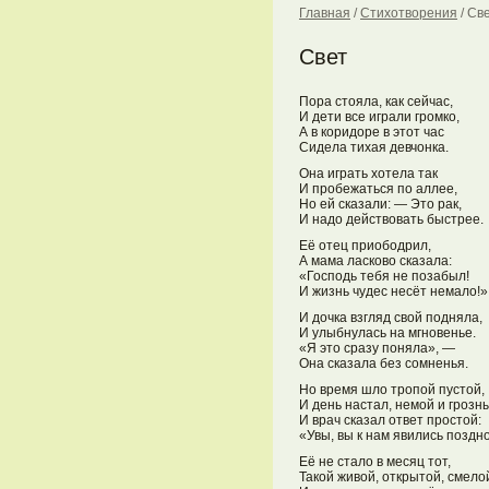
Главная
/
Стихотворения
/
Св
Свет
Пора стояла, как сейчас,
И дети все играли громко,
А в коридоре в этот час
Сидела тихая девчонка.
Она играть хотела так
И пробежаться по аллее,
Но ей сказали: — Это рак,
И надо действовать быстрее.
Её отец приободрил,
А мама ласково сказала:
«Господь тебя не позабыл!
И жизнь чудес несёт немало!»
И дочка взгляд свой подняла,
И улыбнулась на мгновенье.
«Я это сразу поняла», —
Она сказала без сомненья.
Но время шло тропой пустой,
И день настал, немой и грозн
И врач сказал ответ простой:
«Увы, вы к нам явились поздно
Её не стало в месяц тот,
Такой живой, открытой, смело