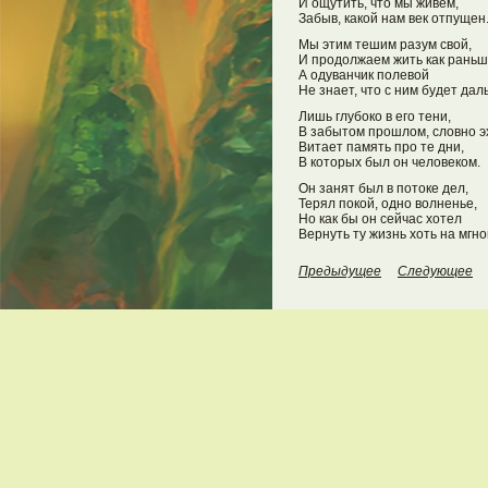
И ощутить, что мы живём,
Забыв, какой нам век отпущен
Мы этим тешим разум свой,
И продолжаем жить как раньш
А одуванчик полевой
Не знает, что с ним будет дал
Лишь глубоко в его тени,
В забытом прошлом, словно э
Витает память про те дни,
В которых был он человеком.
Он занят был в потоке дел,
Терял покой, одно волненье,
Но как бы он сейчас хотел
Вернуть ту жизнь хоть на мгно
Предыдущее
Следующее