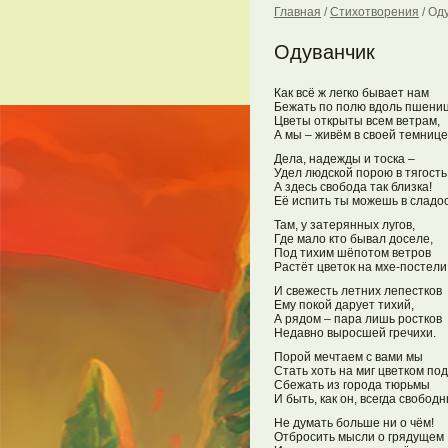
Главная
/
Стихотворения
/
Оду
Одуванчик
Как всё ж легко бывает нам
Бежать по полю вдоль пшени
Цветы открыты всем ветрам,
А мы – живём в своей темниц
Дела, надежды и тоска –
Удел людской порою в тягость
А здесь свобода так близка!
Её испить ты можешь в сладос
Там, у затерянных лугов,
Где мало кто бывал доселе,
Под тихим шёпотом ветров
Растёт цветок на мхе-постели
И свежесть летних лепестков
Ему покой дарует тихий,
А рядом – пара лишь ростков
Недавно выросшей гречихи.
Порой мечтаем с вами мы
Стать хоть на миг цветком по
Сбежать из города тюрьмы
И быть, как он, всегда свобод
Не думать больше ни о чём!
Отбросить мысли о грядущем