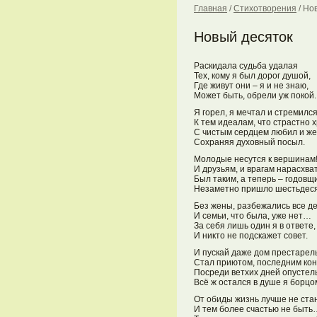
Главная
/
Стихотворения
/
Нов
Новый десяток
Раскидала судьба удалая
Тех, кому я был дорог душой,
Где живут они – я и не знаю,
Может быть, обрели уж покой.
Я горел, я мечтал и стремилс
К тем идеалам, что страстно 
С чистым сердцем любил и же
Сохраняя духовный посыл.
Молодые несутся к вершинам
И друзьям, и врагам нарасхват
Был таким, а теперь – годовщ
Незаметно пришло шестьде
Без жены, разбежались все де
И семьи, что была, уже нет…
За себя лишь один я в ответе,
И никто не подскажет совет.
И пускай даже дом престарел
Стал приютом, последним кон
Посреди ветхих дней опустел
Всё ж остался в душе я борцо
От обиды жизнь лучше не стан
И тем более счастью не быть