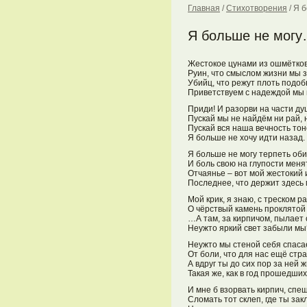
Главная
/
Стихотворения
/
Я б
Я больше не мог
Жестокое цунами из ошмётков
Руин, что смыслом жизни мы з
Убийц, что режут плоть подоб
Приветствуем с надеждой мы 
Приди! И разорви на части ду
Пускай мы не найдём ни рай, 
Пускай вся наша вечность тон
Я больше не хочу идти назад.
Я больше не могу терпеть об
И боль свою на глупости мен
Отчаянье – вот мой жестокий 
Последнее, что держит здесь 
Мой крик, я знаю, с треском р
О чёрствый камень проклято
…А там, за кирпичом, пылает 
Неужто яркий свет забыли мы
Неужто мы стеной себя спас
От боли, что для нас ещё ст
А вдруг ты до сих пор за ней 
Такая же, как в год прошедши
И мне б взорвать кирпич, спеш
Сломать тот склеп, где ты зак