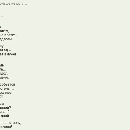
ольше не могу…
у…
,
овём,
но плётке,
вдвоём.
шу!
ни ад –
ет в луже!
иды!
ять…
идол,
меня.
азобьётся
й стены…
солнце!
?!
аем
рашней?
живая?!
х дней…
а навстречу,
лючена!