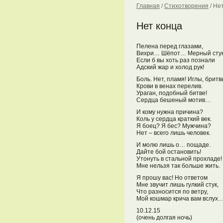
Главная
/
Стихотворения
/
Нет
Нет конца
Пелена перед глазами,
Вихри… Шёпот… Мерный сту
Если б вы хоть раз познали
Адский жар и холод рук!
Боль. Нет, пламя! Иглы, брит
Крови в венах перелив.
Ураган, подобный битве!
Сердца бешеный мотив…
И кому нужна причина?
Коль у сердца краткий век.
Я боец? Я бес? Мужчина?
Нет – всего лишь человек.
И молю лишь о… пощаде.
Дайте бой остановить!
Утонуть в стальной прохладе!
Мне нельзя так больше жить.
Я прошу вас! Но ответом
Мне звучит лишь гулкий стук,
Что разносится по ветру,
Мой кошмар крича вам вслух
10.12.15
(очень долгая ночь)