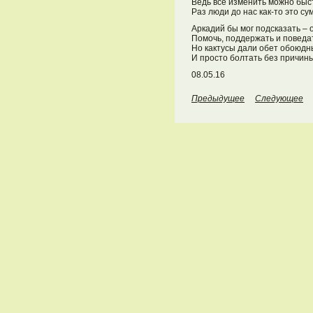
Ведь всё изменить можно быст
Раз люди до нас как-то это су
Аркадий бы мог подсказать – 
Помочь, поддержать и повед
Но кактусы дали обет обоюдн
И просто болтать без причины
08.05.16
Предыдущее
Следующее