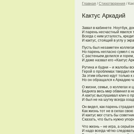
Главная
/
Стихотворения
/
Как
Кактус Аркадий
Завал в кабинете. Ноутбук, до
И парень несчастный явился 
Всегда с ним усталость, креди
И кактус, стоящий в углу у экр
Пусть был незаметен коллегам
Но парень негласно сумел с н
С растеньем делился и горем,
И даже назвал его «Кактус Ар
Рутина и будни – и жалобы вс
Герой о проблемах твердил е
За этим обычно идут только к
Но он обращался к Аркадию ч
О жизни, семье, о коллегах и 
Бедняга весь мир обвинил в н
А кактус выслушивал клич о п
И был не на шутку всегда озад
Он видел, как парень страдает
Как жизнь тот не в силах свою
И кактус мог стать бы советн
Сказать, что быть нужно упо
Что жизнь – не игра, а серьёз
И надо всегда чётко следовать