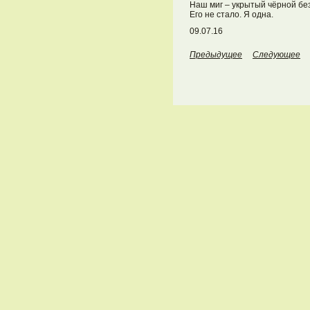
Наш миг – укрытый чёрной б
Его не стало. Я одна.
09.07.16
Предыдущее
Следующее