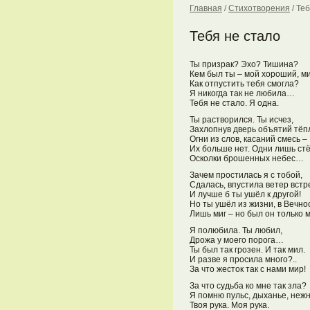
Главная
/
Стихотворения
/
Теб
Тебя не стало
Ты призрак? Эхо? Тишина?
Кем был ты – мой хороший, м
Как отпустить тебя смогла?
Я никогда так не любила…
Тебя не стало. Я одна.
Ты растворился. Ты исчез,
Захлопнув дверь объятий тё
Огни из слов, касаний смесь –
Их больше нет. Одни лишь стё
Осколки брошенных небес…
Зачем простилась я с тобой,
Сдалась, впустила ветер вст
И лучше б ты ушёл к другой!
Но ты ушёл из жизни, в Вечнос
Лишь миг – но был он только
Я полюбила. Ты любил,
Дрожа у моего порога…
Ты был так грозен. И так мил.
И разве я просила много?..
За что жесток так с нами мир!
За что судьба ко мне так зла?
Я помню пульс, дыханье, неж
Твоя рука. Моя рука.