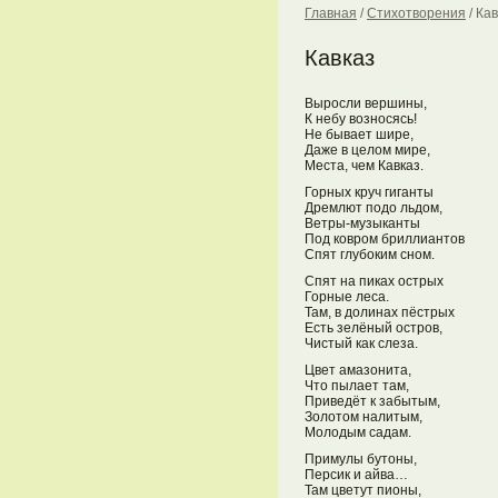
Главная
/
Стихотворения
/
Кав
Кавказ
Выросли вершины,
К небу возносясь!
Не бывает шире,
Даже в целом мире,
Места, чем Кавказ.
Горных круч гиганты
Дремлют подо льдом,
Ветры-музыканты
Под ковром бриллиантов
Спят глубоким сном.
Спят на пиках острых
Горные леса.
Там, в долинах пёстрых
Есть зелёный остров,
Чистый как слеза.
Цвет амазонита,
Что пылает там,
Приведёт к забытым,
Золотом налитым,
Молодым садам.
Примулы бутоны,
Персик и айва…
Там цветут пионы,