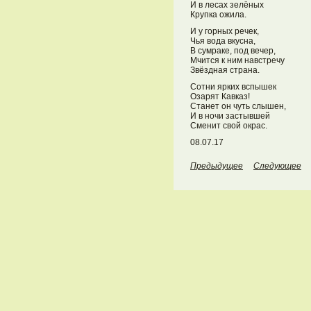
И в лесах зелёных
Крупка ожила.
И у горных речек,
Чья вода вкусна,
В сумраке, под вечер,
Мчится к ним навстречу
Звёздная страна.
Сотни ярких вспышек
Озарят Кавказ!
Станет он чуть слышен,
И в ночи застывшей
Сменит свой окрас.
08.07.17
Предыдущее
Следующее