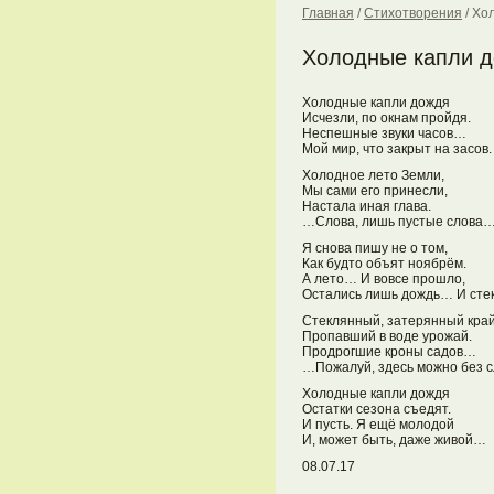
Главная
/
Стихотворения
/
Хо
Холодные капли 
Холодные капли дождя
Исчезли, по окнам пройдя.
Неспешные звуки часов…
Мой мир, что закрыт на засов.
Холодное лето Земли,
Мы сами его принесли,
Настала иная глава.
…Слова, лишь пустые слова
Я снова пишу не о том,
Как будто объят ноябрём.
А лето… И вовсе прошло,
Остались лишь дождь… И стек
Стеклянный, затерянный край
Пропавший в воде урожай.
Продрогшие кроны садов…
…Пожалуй, здесь можно без 
Холодные капли дождя
Остатки сезона съедят.
И пусть. Я ещё молодой
И, может быть, даже живой…
08.07.17