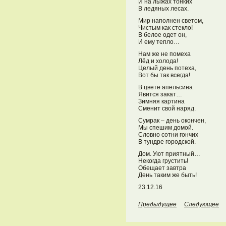
И на лыжах тонких
В ледяных лесах.
Мир наполнен светом,
Чистым как стекло!
В белое одет он,
И ему тепло…
Нам же не помеха
Лёд и холода!
Целый день потеха,
Вот бы так всегда!
В цвете апельсина
Явится закат…
Зимняя картина
Сменит свой наряд.
Сумрак – день окончен,
Мы спешим домой.
Словно сотни гончих
В тундре городской.
Дом. Уют приятный…
Некогда грустить!
Обещает завтра
День таким же быть!
23.12.16
Предыдущее
Следующее