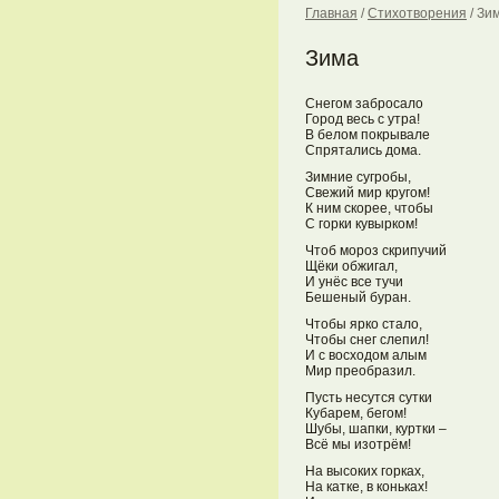
Главная
/
Стихотворения
/
Зи
Зима
Снегом забросало
Город весь с утра!
В белом покрывале
Спрятались дома.
Зимние сугробы,
Свежий мир кругом!
К ним скорее, чтобы
С горки кувырком!
Чтоб мороз скрипучий
Щёки обжигал,
И унёс все тучи
Бешеный буран.
Чтобы ярко стало,
Чтобы снег слепил!
И с восходом алым
Мир преобразил.
Пусть несутся сутки
Кубарем, бегом!
Шубы, шапки, куртки –
Всё мы изотрём!
На высоких горках,
На катке, в коньках!