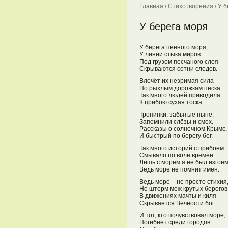
Главная
/
Стихотворения
/
У б
У берега моря
У берега пенного моря,
У линии стыка миров
Под грузом песчаного слоя
Скрываются сотни следов.
Влечёт их незримая сила
По рыхлым дорожкам песка.
Так много людей приводила
К прибою сухая тоска.
Тропинки, забытые ныне,
Запомнили слёзы и смех.
Рассказы о солнечном Крым
И быстрый по берегу бег.
Так много историй с прибоем
Смывало по воле времён.
Лишь с морем я не был изгоем
Ведь море не помнит имён.
Ведь море – не просто стихия
Не шторм меж крутых берегов
В движениях мачты и киля
Скрывается Вечности бог.
И тот, кто почувствовал море,
Погибнет среди городов.