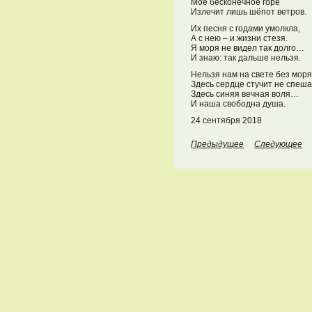
Моё бесконечное горе
Излечит лишь шёпот ветров.
Их песня с годами умолкла,
А с нею – и жизни стезя.
Я моря не видел так долго…
И знаю: так дальше нельзя.
Нельзя нам на свете без моря
Здесь сердце стучит не спеша
Здесь синяя вечная воля…
И наша свободна душа.
24 сентября 2018
Предыдущее
Следующее