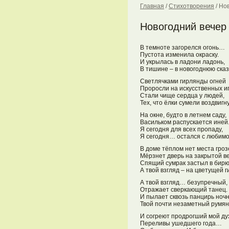
Главная
/
Стихотворения
/
Нов
Новогодний вечер
В темноте загорелся огонь…
Пустота изменила окраску.
И укрылась в ладони ладонь,
В тишине – в новогоднюю сказ
Светлячками гирлянды огней
Проросли на искусственных иг
Стали чище сердца у людей,
Тех, что ёлки сумели воздвигну
На окне, будто в летнем саду,
Васильком распускается иней
Я сегодня для всех пропаду,
Я сегодня… остался с любимо
В доме тёплом нет места гроз
Мёрзнет дверь на закрытой в
Спящий сумрак застыл в бирю
А твой взгляд – на цветущей г
А твой взгляд… безупречный
Отражает сверкающий танец.
И пылает сквозь панцирь ноч
Твой почти незаметный румян
И согреют продрогший мой ду
Переливы ушедшего года…