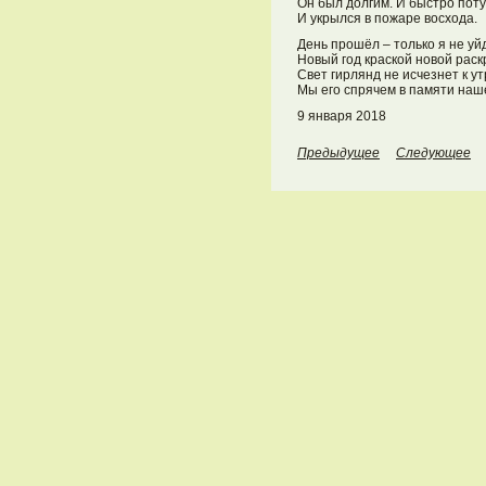
Он был долгим. И быстро поту
И укрылся в пожаре восхода.
День прошёл – только я не уйд
Новый год краской новой раск
Свет гирлянд не исчезнет к ут
Мы его спрячем в памяти наш
9 января 2018
Предыдущее
Следующее