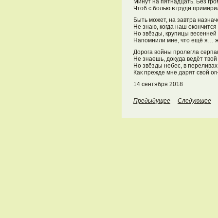
Минут на пятнадцать. Без гро
Чтоб с болью в груди примири
Быть может, на завтра назнач
Не знаю, когда наш окончится 
Но звёзды, крупицы весенней
Напомнили мне, что ещё я… ж
Дорога войны пролегла серпа
Не знаешь, докуда ведёт тво
Но звёзды небес, в переливах
Как прежде мне дарят свой ог
14 сентября 2018
Предыдущее
Следующее