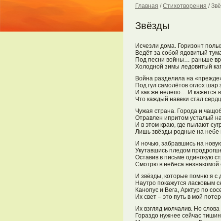
Главная
/
Стихотворения
/
Зв
Звёзды
Исчезли дома. Горизонт полы
Ведёт за собой ядовитый тум
Под песни войны… раньше вр
Холодной зимы ледовитый ка
Война разделила на «прежде»
Под гул самолётов оглох шар 
И как же нелепо… И кажется в
Что каждый навеки стал сердц
Чужая страна. Города и чащо
Отравлен ипритом усталый на
И в этом краю, где пылают су
Лишь звёзды родные на небе 
И ночью, забравшись на новую
Укутавшись пледом продрогш
Оставив в письме одинокую ст
Смотрю в небеса незнакомой 
И звёзды, которые помню я с 
Наутро покажутся ласковым с
Канопус и Вега, Арктур по со
Их свет – это путь в мой поте
Их взгляд молчалив. Но слова 
Гораздо нужнее сейчас тишин