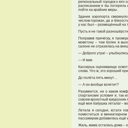
региональный городок к юго-з
расписанием я бы потеряла 
пойти на крайние меры.
Здание аэропорта сверкнуло
числом горожан, да и близос
у нас был – размещённый на 
Пусть и не такой разношёрст
Поправив причёску, я провер
моветону – тем более в выхо
салоне не отразилась на вне
— Доброго утра! – улыбнулись
— И вам.
Кассирша оценивающе осмотр
слова. Что ж, это хороший пр
До полёта пять минут…
— А он вообще взлетит?
Разумеется, ни о каком ком
спартанские условия и, так 
совсем крохотный кукурузник 
ещё моя бабушка летала! – во
Летела я сегодня, кстати го
поместиться в миниатюрном 
пассажирам добавилась ещё 
Жаль, мама осталась дома – о