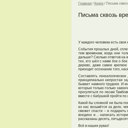
Главная
/
Книги
/
Письма сквоз
Письма сквозь вр
У каждого человека есть своя
События прошлых дней, сплетё
тем временам, когда они то
дальше? Сколько ответов на 
тех, кто шёл с нами бок о б
дерево, даже самое крепкое
приходит осознание того, нас
Составлять генеалогическое
принципиально непростая зад
бывает намного труднее. И и
которые только-только закон
прогуляться по лесам Тамбов
вместе с бабушкой пройти по
Какой бы сложной ни была по
из нас возьмётся за дело, ч
сможет спасти – и подарить 
воедино и… написать истори
рассказаны десять, пятьдеся
Всё в наших руках!