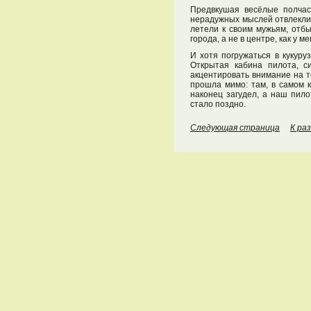
Предвкушая весёлые полчас
нерадужных мыслей отвлекли 
летели к своим мужьям, отб
города, а не в центре, как у
И хотя погружаться в кукуру
Открытая кабина пилота, с
акцентировать внимание на т
прошла мимо: там, в самом 
наконец загудел, а наш пило
стало поздно.
Следующая страница
К ра