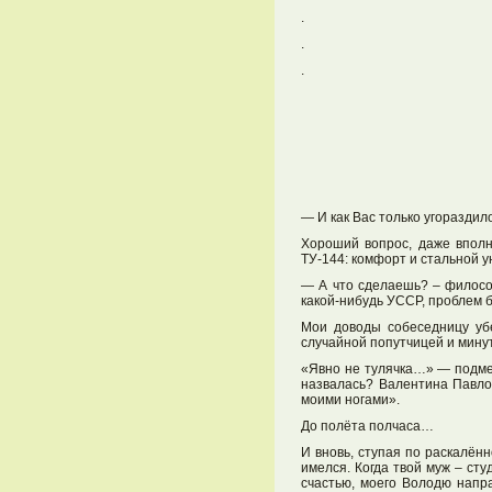
.
.
.
— И как Вас только угораздил
Хороший вопрос, даже вполн
ТУ-144: комфорт и стальной у
— А что сделаешь? – филосо
какой-нибудь УССР, проблем б
Мои доводы собеседницу убе
случайной попутчицей и минут
«Явно не тулячка…» — подмет
назвалась? Валентина Павлов
моими ногами».
До полёта полчаса…
И вновь, ступая по раскалённ
имелся. Когда твой муж – ст
счастью, моего Володю напра