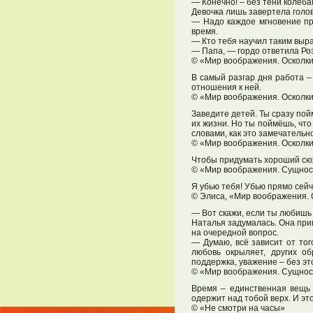
— Конечно! – без тени колеба
Девочка лишь завертела голов
— Надо каждое мгновение про
время.
— Кто тебя научил таким выр
— Папа, — гордо ответила Ро
© «Мир воображения. Осколк
В самый разгар дня работа – 
отношения к ней.
© «Мир воображения. Осколк
Заведите детей. Ты сразу пой
их жизни. Но ты поймёшь, что 
словами, как это замечатель
© «Мир воображения. Осколк
Чтобы придумать хороший сюже
© «Мир воображения. Сущнос
Я убью тебя! Убью прямо сейч
© Элиса, «Мир воображения. 
— Вот скажи, если ты любишь к
Наталья задумалась. Она при
на очередной вопрос.
— Думаю, всё зависит от тог
любовь окрыляет, других об
поддержка, уважение – без эт
© «Мир воображения. Сущнос
Время – единственная вещь 
одержит над тобой верх. И эт
© «Не смотри на часы»