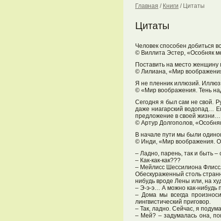
Главная
/
Книги
/
Цитаты
Цитаты
Человек способен добиться все
© Виллита Эстер, «Особняк 
Поставить на место женщину 
© Лилиана, «Мир воображени
Я не пленник иллюзий. Иллю
© «Мир воображения. Тень на
Сегодня я был сам не свой. Р
даже ниагарский водопад… Ещ
предложение в своей жизни…
© Артур Долгополов, «Особня
В начале пути мы были одинок
© Инди, «Мир воображения. 
– Ладно, парень, так и быть 
– Как-как-как???
– Мейлисс Шессилиона Флисс
Обескураженный столь странны
нибудь вроде Лены или, на ху
– Э-э-э… А можно как-нибудь 
– Дома мы всегда произнос
лингвистический приговор.
– Так, ладно. Сейчас, я подум
– Мей? – задумалась она, по