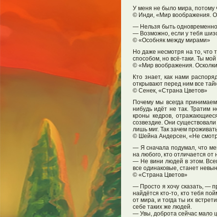
У меня не было мира, потому 
© Инди, «Мир воображения. 
— Нельзя быть одновременно
— Возможно, если у тебя ши
© «Особняк между мирами»
Но даже несмотря на то, что 
способом, но всё-таки. Ты мой
© «Мир воображения. Осколк
Кто знает, как нами распоря
открывают перед ним все тайн
© Сенек, «Страна Цветов»
Почему мы всегда принимаем 
нибудь идёт не так. Тратим 
кроны кедров, отражающиеся
созвездие. Они существовали д
лишь миг. Так зачем проживат
© Шейна Андерсен, «Не смотр
— Я сначала подумал, что мен
на любого, кто отличается от 
— Не вини людей в этом. Всем
все одинаковые, станет невы
© «Страна Цветов»
— Просто я хочу сказать, — 
найдётся кто-то, кто тебя по
от мира, и тогда ты их встрет
себе таких же людей.
— Увы, доброта сейчас мало