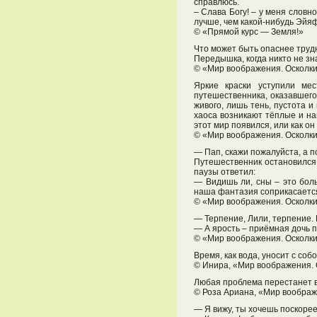
справлюсь.
– Слава Богу! – у меня словно
лучше, чем какой-нибудь Эй
© «Прямой курс — Земля!»
Что может быть опаснее труд
Передышка, когда никто не зн
© «Мир воображения. Осколк
Яркие краски уступили ме
путешественника, оказавшего
живого, лишь тень, пустота и
хаоса возникают тёплые и на
этот мир появился, или как он
© «Мир воображения. Осколк
— Пап, скажи пожалуйста, а 
Путешественник остановился 
паузы ответил:
— Видишь ли, сны – это бол
наша фантазия соприкасается
© «Мир воображения. Осколк
— Терпение, Лили, терпение. 
— А ярость – приёмная дочь 
© «Мир воображения. Осколк
Время, как вода, уносит с собо
© Инира, «Мир воображения.
Любая проблема перестанет в
© Роза Ариана, «Мир воображ
— Я вижу, ты хочешь поскоре