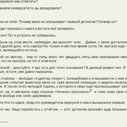
ледовало ему ответить?
удников университета, вы враждовали?
еня из себя. Почему меня не опрашивает главный детектив? Почему он?
дет проехать к нам в участок и всё проверить.
 нет! Тут я уступать не собиралась.
была на этом месте, наблюдая, как выносят тело… Думаю, с меня достаточн
 другой день, хоть завтра! Но только в светлое время суток. Не хватало ещё,
е, валяющейся на полу.
ой он мистер – ему от силы всего лет двадцать пять) мои препирания явн
 это не просьба, на что я ответила:
илой – арестуйте. У вас есть для этого основания? В данный момент нет. Я 
рые, кстати, уже давно нарушены.
 стороны – молодая студентка спорит с полицейским и отказывается с ним е
яшние события вымотали меня не хуже военной операции, я видела нескольк
ви. И после этого молодой парень, у которого в лице ещё проскальзывают ре
5
Нет уж, я смотрела пару сезонов «Ночного проспекта»
и тоже знаю свои пр
 я вообще еле себя сдерживала.
и что-то едкое, когда его руководитель вернулся к нам и высказался первым:
го час. Надо поработать с отчётом, — этот детектив произвёл куда большее
_____