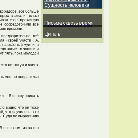
Сущность человека
 коридоре, всё больше
торых вызвали только
зывая свою проклятую
Письма сквозь время
не сосредоточили всё
ньше времени.
Цитаты
 предварительно всё
ла «своей участи». А,
те) серьёзный мужчина
едя какие-то записи и
ут пять, пока молодой
то не так уж и часто.
ень мне не понравился
ил. – Я прошу описать
ло видно, что он тоже
ё, что случилось в те
ть. Судя по выражению
 основном, из-за его