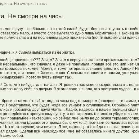
идинга. Не смотри на часы
а. Не смотри на часы
 мне в руку – не больно, но с такой силой, будто боялась отпускать от себя
 оставалось мало, и вместо слов вылетало одно лишь бормотание. Наконец о
не прямо в глаза и на последнем вдохе произнесла (почти выкрикнула) единс
нание, и я сумела выбраться из её хватки.
ут вообще произошло??? Зачем? Зачем я вернулась за этим проклятым зонтом
о нереальными, что сначала я даже не понимала, правда всё это или нет. О
аже коридоры похожие. Может, я тоже потеряла сознание вместе с Айной? Не
Уж кто-кто, а я точно сейчас не сплю. С ясным сознанием и ногами, уже увя
х выражений, поэтому пусть звучит так).
ь! Хоть что-нибудь, для начала. Я решила как можно скорее вызвать поли
х звонков у себя за дверью. В этом плане я знала, что поступаю мудро – в к
ь, бросила мимолётный взгляд на часы над коридором (наверное, те самые,
у. Представляю, что будет, когда все узнают о случившемся. Особенно учит
ались и грозились друг друга убить… Ладно, надеюсь, в нашей полиции сидят 
стро подбежав к пропускному пункту, я постаралась как можно убедительне
аки правильнее «вахтёрше», но сейчас мне было не до основ терминологии!).
уганный взгляд (думаю, это правда было жутко…), всё-таки согласилась пров
. Что ж, это лучше, чем ничего. Я же, наконец-то отойдя от шока, решила 
л рядом. Сделав всё необходимое, мне не оставалось ничего другого, кром
я само собой.