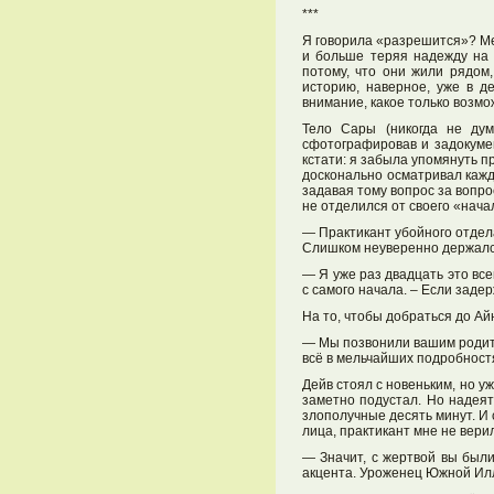
***
Я говорила «разрешится»? Меч
и больше теряя надежду на 
потому, что они жили рядом
историю, наверное, уже в д
внимание, какое только возмо
Тело Сары (никогда не дум
сфотографировав и задокумен
кстати: я забыла упомянуть п
досконально осматривал кажд
задавая тому вопрос за вопро
не отделился от своего «нача
— Практикант убойного отдела
Слишком неуверенно держался.
— Я уже раз двадцать это все
с самого начала. – Если заде
На то, чтобы добраться до Айн
— Мы позвонили вашим родите
всё в мельчайших подробностя
Дейв стоял с новеньким, но у
заметно подустал. Но надеят
злополучные десять минут. И
лица, практикант мне не верил
— Значит, с жертвой вы были
акцента. Уроженец Южной Илли