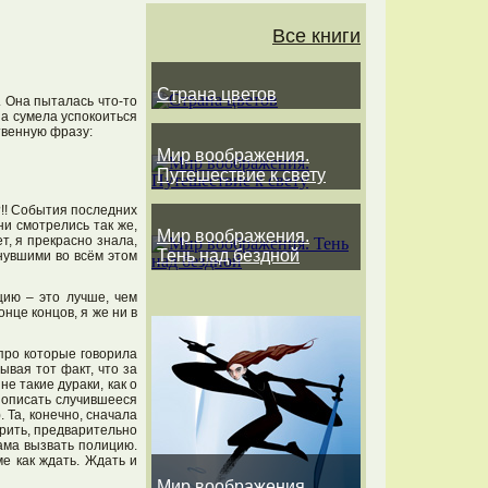
Все книги
Страна цветов
. Она пыталась что-то
на сумела успокоиться
твенную фразу:
Мир воображения.
Путешествие к свету
?!! События последних
ни смотрелись так же,
Мир воображения.
т, я прекрасно знала,
Тень над бездной
знувшими во всём этом
цию – это лучше, чем
онце концов, я же ни в
 про которые говорила
ывая тот факт, что за
не такие дураки, как о
е описать случившееся
 Та, конечно, сначала
ерить, предварительно
сама вызвать полицию.
е как ждать. Ждать и
Мир воображения.