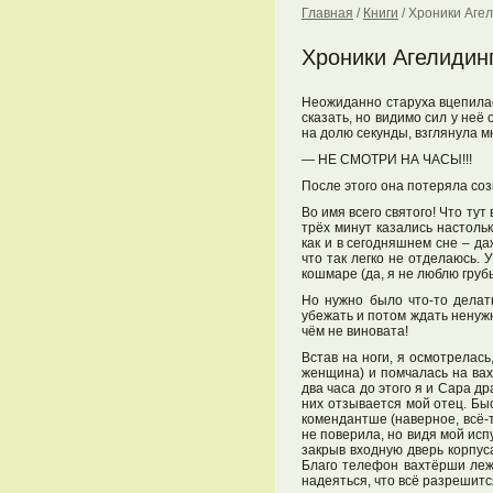
Главная
/
Книги
/
Хроники Агел
Хроники Агелидинг
Неожиданно старуха вцепилась
сказать, но видимо сил у неё
на долю секунды, взглянула м
— НЕ СМОТРИ НА ЧАСЫ!!!
После этого она потеряла соз
Во имя всего святого! Что т
трёх минут казались настольк
как и в сегодняшнем сне – д
что так легко не отделаюсь. 
кошмаре (да, я не люблю грубы
Но нужно было что-то делат
убежать и потом ждать ненужны
чём не виновата!
Встав на ноги, я осмотрелас
женщина) и помчалась на вахт
два часа до этого я и Сара др
них отзывается мой отец. Бы
комендантше (наверное, всё-т
не поверила, но видя мой исп
закрыв входную дверь корпуса
Благо телефон вахтёрши лежа
надеяться, что всё разрешитс