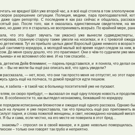
тать не вредно! Шёл уже второй час, а я всё ещё стояла в том злополучном
скорое разрешение ситуации. Полиция, медики, пара преподавателей, ко
, даже один репортёр. С последним я как раз сейчас и общалась, расска
есятый раз. После того, как я оказалась единственным свидетелем, на м
жно, но даже это я старалась не воспринимать всерьёз. По крайней мере, ра
ала, что это будет звучать так ужасно) уже вынесли судмедэксперты,
тировав, странную старуху также увезли на носилках, и я с тревогой ожида
ро детективов. Тут их прибыло целых двое! Взрослый (даже немного в возрас
ый сантиметр коридора, а молодой малый всё время ходил следом за ним, в
сом. До меня сразу дошло, что это практикант. Они о чём-то судачили уже мин
льника» и не вспомнил обо мне. И на том спасибо…
, детектив Дейв Флемминг, — парень представился, и я поняла, что делал он э
 – Вы не могли бы ещё раз описать всё, что здесь увидели?
м рассказала, — нет, ясно, что они так просто меня не отпустят, но этот пар
ржусь здесь ещё на полчаса, то домой придётся идти пешком.
ы, я забила – в такой час в больницу посетителей уже не пускают.
лям, он скоро прибудут, — высказал он ещё одну плохую новость и продолж
х. В особенности то, как выглядел незнакомец, бежавший по коридору.
же порядком исписанным блокнотом и ожидал ещё одного рассказа. Однако бы
ься на лучшее я уже переставала, так что пришлось ещё раз припомнить вс
 силуэт парня, и слова пожилой женщины, и свет, неожиданно начавший мига
. Я бы и сама, если честно, на его месте не поверила в этот бред…
 знакомы? – спросил он в своей манере, и я даже невольно поморщилась. В
осии – только они говорят так грубо и неприятно.