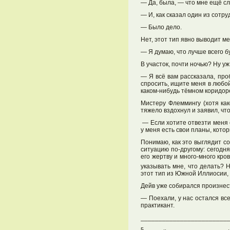
— Да, была, — что мне ещё с
— И, как сказал один из сотр
— Было дело.
Нет, этот тип явно выводит м
— Я думаю, что лучше всего бу
В участок, почти ночью? Ну уж
— Я всё вам рассказала, про
спросить, ищите меня в любой
каком-нибудь тёмном коридор
Мистеру Флеммингу (хотя как
тяжело вздохнул и заявил, что
— Если хотите отвезти меня с
у меня есть свои планы, кото
Понимаю, как это выглядит со
ситуацию по-другому: сегодн
его жертву и много-много кро
указывать мне, что делать? 
этот тип из Южной Иллиосии,
Дейв уже собирался произнест
— Поехали, у нас остался все
практикант.
________________________
5