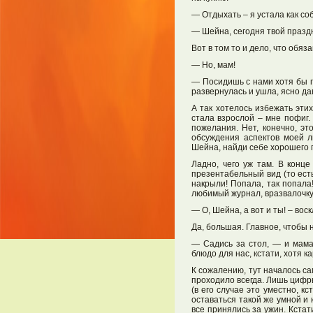
— Отдыхать – я устала как соб
— Шейна, сегодня твой праздн
Вот в том то и дело, что обяз
— Но, мам!
— Посидишь с нами хотя бы по
развернулась и ушла, ясно да
А так хотелось избежать эти
стала взрослой – мне пофиг.
пожелания. Нет, конечно, эт
обсуждения аспектов моей л
Шейна, найди себе хорошего
Ладно, чего уж там. В конц
презентабельный вид (то есть
накрыли! Попала, так попала
любимый журнал, вразвалочку 
— О, Шейна, а вот и ты! – во
Да, большая. Главное, чтобы 
— Садись за стол, — и мама
блюдо для нас, кстати, хотя к
К сожалению, тут началось са
проходило всегда. Лишь цифр
(в его случае это уместно, к
оставаться такой же умной и 
все принялись за ужин. Кстат