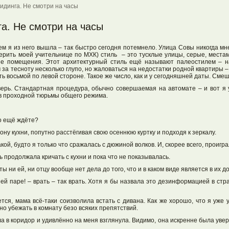
идинга. Не смотри на часы
а. Не смотри на часы
ем я из него вышла – так быстро сегодня потемнело. Улица Совы никогда мн
верить моей учительнице по МХК) стиль – это тусклые улицы, серые, места
ие помещения. Этот архитектурный стиль ещё называют палеостилем – н
 за тесноту несколько глупо, но жаловаться на недостатки родной квартиры – 
ть восьмой по левой стороне. Такое же число, как и у сегодняшней даты. См
верь. Стандартная процедура, обычно совершаемая на автомате – и вот я 
 в проходной тюрьмы общего режима.
то ещё ждёте?
рону кухни, попутно расстёгивая свою осеннюю куртку и подходя к зеркалу.
кой, будто я только что сражалась с дюжиной волков. И, скорее всего, проигра
ь продолжала кричать с кухни и пока что не показывалась.
 ни ей, ни отцу вообще нет дела до того, что и в каком виде является в их д
й паре! – врать – так врать. Хотя я бы назвала это дезинформацией в стра
ся, мама всё-таки соизволила встать с дивана. Как же хорошо, что я уже у
но убежать в комнату безо всяких препятствий.
а в коридор и удивлённо на меня взглянула. Видимо, она искренне была увере