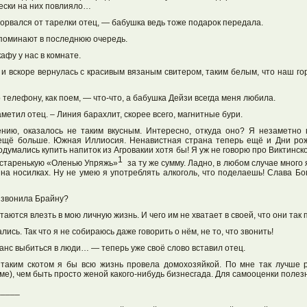
чески на них повлияло…
орвался от тарелки отец, — бабушка ведь тоже подарок передала.
споминают в последнюю очередь.
афу у нас в комнате.
и вскоре вернулась с красивым вязаным свитером, таким белым, что наш го
телефону, как поем, — что-что, а бабушка Дейзи всегда меня любила.
метил отец. – Линия барахлит, скорее всего, магнитные бури.
нию, оказалось не таким вкусным. Интересно, откуда оно? Я незаметно 
 ещё больше. Южная Иллиосия. Ненавистная страна теперь ещё и Дни ро
думались купить напиток из Агровакии хотя бы! Я уж не говорю про Виктинск
1
 старенькую «Оленью Упряжь»
за ту же сумму. Ладно, в любом случае много 
на носилках. Ну не умею я употреблять алкоголь, что поделаешь! Слава Бог
е звонила Брайну?
аются влезть в мою личную жизнь. И чего им не хватает в своей, что они так 
ись. Так что я не собираюсь даже говорить о нём, не то, что звонить!
анс выбиться в люди… — теперь уже своё слово вставил отец.
 таким скотом я бы всю жизнь провела домохозяйкой. По мне так лучше 
маме), чем быть просто женой какого-нибудь бизнесгада. Для самооценки полез
_____