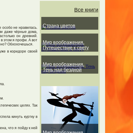
Все книги
Страна цветов
е особо не нравилась.
ми даже чёрные дома,
астолько он древний.
в этом я профи. А вот
Мир воображения.
ешно? Обхохочешься.
Путешествие к свету
уже в коридоре своей
Мир воображения.
Тень над бездной
ла.
ом.
тегических целях. Так
спела кинуть куртку в
на, что я пойду к ней
Мир воображения.