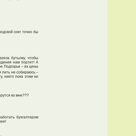
родской снег точно бы
взяла бутылку, чтобы
ждения нам портит! А
ое Подгорье – их цены
я пить не собираюсь –
у, никто пока этим не
прутся ко мне???
работать бухгалтером
нее!