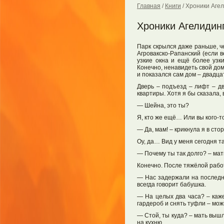
Главная
/
Книги
/
Хроники Агел
Хроники Агелидинг
Парк скрылся даже раньше, ч
Агровакско-Рапанский (если 
узкие окна и ещё более узк
Конечно, ненавидеть свой дом
и показался сам дом – двадца
Дверь – подъезд – лифт – д
квартиры. Хотя я бы сказала,
— Шейна, это ты?
Я, кто же ещё… Или вы кого-
— Да, мам! – крикнула я в сто
Оу, да… Вид у меня сегодня та
— Почему ты так долго? – мат
Конечно. После тяжёлой работы
— Нас задержали на последне
всегда говорит бабушка.
— На целых два часа? – кажет
гардероб и снять туфли – мож
— Стой, ты куда? – мать вышл
на кухню.