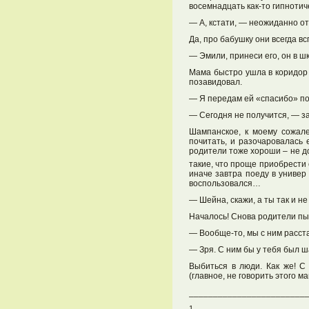
восемнадцать как-то гипноти
— А, кстати, — неожиданно от
Да, про бабушку они всегда в
— Эмили, принеси его, он в шк
Мама быстро ушла в коридор 
позавидовал.
— Я передам ей «спасибо» по 
— Сегодня не получится, — за
Шампанское, к моему сожале
почитать, и разочаровалась
родители тоже хороши – не до
такие, что проще приобрести
иначе завтра поеду в универ 
воспользовался…
— Шейна, скажи, а ты так и н
Началось! Снова родители пыт
— Вообще-то, мы с ним расстал
— Зря. С ним бы у тебя был ш
Выбиться в люди. Как же! С
(главное, не говорить этого 
________________________
1