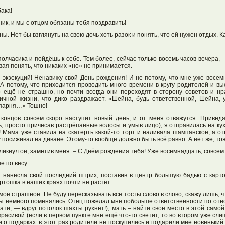
ака!
ик, и мы с отцом обязаны тебя поздравить!
аны. Нет бы взглянуть на свою дочь хоть разок и понять, что ей нужен отдых. Ка
лчасика и пойдёшь к себе. Тем более, сейчас только восемь часов вечера, 
вая понять, что никаких «но» не принимается.
х экзекуций! Ненавижу свой День рождения! И не потому, что мне уже восем
 А потому, что приходится проводить много времени в кругу родителей и в
о ещё не страшно, но почти всегда они переходят в сторону советов и нр
ичной жизни, что дико раздражает. «Шейна, будь ответственной, Шейна,
 парня…» Тошно!
е концов совсем скоро наступит новый день, и от меня отвяжутся. Привед
, просто причесав растрёпанные волосы и умыв лицо), я отправилась на кух
! Мама уже ставила на скатерть какой-то торт и наливала шампанское, а о
посиживал на диване. Этому-то вообще должно быть всё равно. А нет же, то
скликнул он, заметив меня. – С Днём рождения тебя! Уже восемнадцать, совсе
не по весу…
 нанесла свой последний штрих, поставив в центр большую бадью с карт
артошка в наших краях почти не растёт.
мое страшное. Не буду пересказывать все тосты слово в слово, скажу лишь, чт
ы немного поменялись. Отец пожелал мне побольше ответственности по отн
стати, — вдруг потолок шахты рухнет!), мать – найти своё место в этой само
красивой (если в первом пункте мне ещё что-то светит, то во втором уже сли
и о подарках: в этот раз родители не поскупились и подарили мне новенький