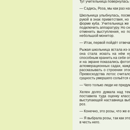
Тут учительница повернулась 
— Садись, Роза, мы как раз н
Школьница улыбнулась, посмо
рукой в знак приветствия, н
форме куба. Учительница же 
подключить аппаратуру. Но сн
отменить выступления, но п
небольшой монитор.
— Итак, первой пойдёт отвеча
Рыжая школьница встала из-за
она стала искать на нём 
способным хранить на себе о
и на экране показались фото
агломерационных садах, кажд
рассказывать о строении это
Превосходства лотос считалс
сущность умершего сольётся с
— Чего только люди не приду
Хелен долго думала над тем
поставила туда оценку клас
выступающей наставница выбр
роз.
— Конечно, это розы, что же 
— Я выбрала розы, так как э
в честь него.