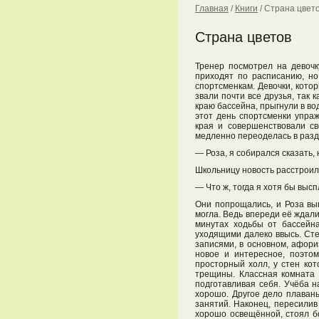
Главная
/
Книги
/
Страна цвет
Страна цветов
Тренер посмотрел на девочк
приходят по расписанию, но
спортсменкам. Девочки, кото
звали почти все друзья, так
краю бассейна, прыгнули в во
этот день спортсменки упраж
края и совершенствовали св
медленно переоделась в разде
— Роза, я собирался сказать, 
Школьницу новость расстроила
— Что ж, тогда я хотя бы вы
Они попрощались, и Роза выш
могла. Ведь впереди её ждали 
минутах ходьбы от бассейн
уходящими далеко ввысь. Ст
записями, в основном, афори
новое и интересное, поэтом
просторный холл, у стен ко
трещины. Классная комната 
подготавливая себя. Учёба н
хорошо. Другое дело плавань
занятий. Наконец, пересилив
хорошо освещённой, стоял бо