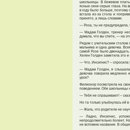
школьницы. В бежевом плать
ясные сине-серые глаза. На в
в году было больше, поэтому с
встала из-за стола и поприв
принято, а лишь словами.
— Роза, ты не предупредила, 
— Мадам Голден, тренер неож
думала, что вы спите, — на э
Рядом с учительским столом 
мальчика и одна девочка. Вс
самой Розе было двенадцать. 
Хелен Голден заметила это и 
— Что, Инсигнис? – спросила 
— Мадам Голден, я слышала 
девочка говорила медленно и
урок?
Филионор посмотрела на свою 
поведением. Обе школьницы ни
— Тебя не спрашивают! – сказ
Но та только улыбнулась ей в 
— Жаль, что родители не нау
— Ладно, Инсигнис, успок
непродолжительно болеет. На
не вспомню название. В общем