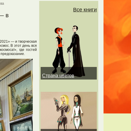
ева
Все книги
— в
-2021» — и творческая
смос. В этот день вся
осмоса!», где гостей
 предсказание.
Страна цветов