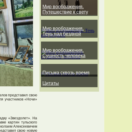
Мир воображения.
Путешествие к свету
Мир воображения.
Тень над бездной
Мир воображения.
Сущность человека
Письма сквозь время
Цитаты
злов представил свою
ля участников «Ночи»
адку «Звездолет». На
вке картин тульского
иколаем Алексеевичем
редставил свою новую