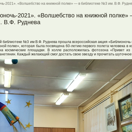
чь-2021». «Волшебство на книжной полке» — в библиотеке №3 им. В.Ф. Рудн
ионочь-2021». «Волшебство на книжной полке» 
. В.Ф. Руднева
кой библиотеке №3 им В.Ф. Руднева прошла всероссийская акция «Библионочь
ной полке», которая была посвящена 60-летию первого полета человека в ко
а космические площадки. В холле расположилась фотозона «Привет из к
анетянин. Каждый желающий смог достать свою звезду и прочитать шуточное