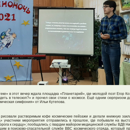
еке» в этот вечер ждала площадка «Планетарий», где молодой поэт Егор Ко
деть в телескоп?» и прочел свои стихи о космосе. Ещё одним сюрпризом д
смическая симфония» от Ильи Кутепова.
я рисовали растворимым кофе космические пейзажи и делали книжную закл
» участники мероприятия отправились в прошлое, где побывали на выста
Дорога к сердцу»; пообщались с гвардии майором медицинской службы ВДВ Н
шим в поисково-спасательной службе ВВС космического отряда, который п