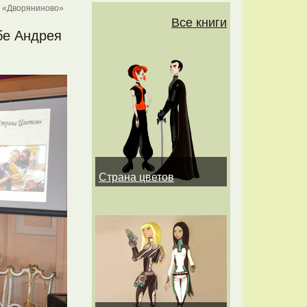
а «Дворяниново»
Все книги
бе Андрея
Страна цветов