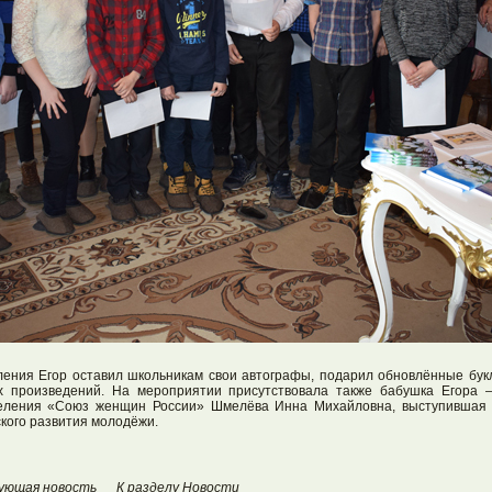
ления Егор оставил школьникам свои автографы, подарил обновлённые бу
их произведений. На мероприятии присутствовала также бабушка Егора 
тделения «Союз женщин России» Шмелёва Инна Михайловна, выступившая 
ского развития молодёжи.
ующая новость
К разделу Новости