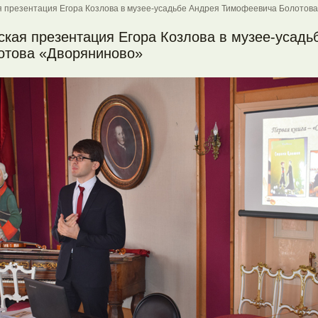
я презентация Егора Козлова в музее-усадьбе Андрея Тимофеевича Болотов
ская презентация Егора Козлова в музее-усадь
отова «Дворяниново»