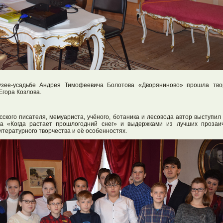
зее-усадьбе Андрея Тимофеевича Болотова «Дворяниново» прошла тво
Егора Козлова.
сского писателя, мемуариста, учёного, ботаника и лесовода автор выступил
ка «Когда растает прошлогодний снег» и выдержками из лучших прозаич
итературного творчества и её особенностях.