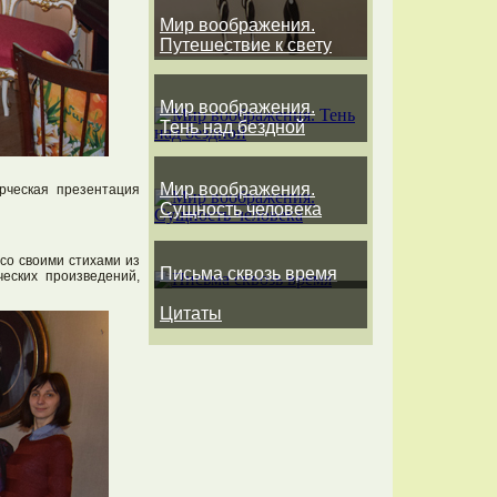
Мир воображения.
Путешествие к свету
Мир воображения.
Тень над бездной
Мир воображения.
рческая презентация
Сущность человека
 со своими стихами из
Письма сквозь время
еских произведений,
Цитаты