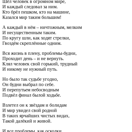
Шёл человек в огромном мире,
И каждый следовал за ним.
Кто брёл пешком, кто на машине,
Казался мир таким большим!
А каждый в нём – ничтожным, мелким
И несущественным таким.
По кругу шли, как ходят стрелки,
Гвоздём скреплённые одним.
Вся жизнь в плену, проблемы-будни,
Проходит день – и не вернуть.
Клял человек свой горький, трудный
И никому не нужный путь.
Но было так судьбе угодно,
Он будни выбрал по себе.
И перепутьем небосводным
Подвёл финал былой ходьбе.
Взлетел он к звёздам и болидам
И мир увидел свой родной
В таких ярчайших чистых видах,
Такой далёкий и живой.
И все проблемы, как осколки,