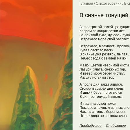
Главная
/
Стихотворения
/
В с
В сиянье тонущей
За пестротой полей цветущих
Ковром лежащих сотни лет,
За бритвой скал, дубовой пущ
Встречало море свой рассвет.
Встречало, в вечность провож
Купая ласково пески,
В сиянье дня резвясь, пылая,
Небес сводя с землёй мазки.
Мазки цветов незримой кисти 
Лазури, злата, снежных гор.
И ветер моря берег чистил,
Рисуя листьями узор.
А после дня закат явился,
Сгоняя в сумрак дня следы.
И дикий берег погрузился
В сиянье тонущей звезды.
И тишина рукой покоя,
Покровом нежным вечных сно
Накрыла тенью берег моря,
Что никогда не слышал слов.
Предыдущее
Следующее