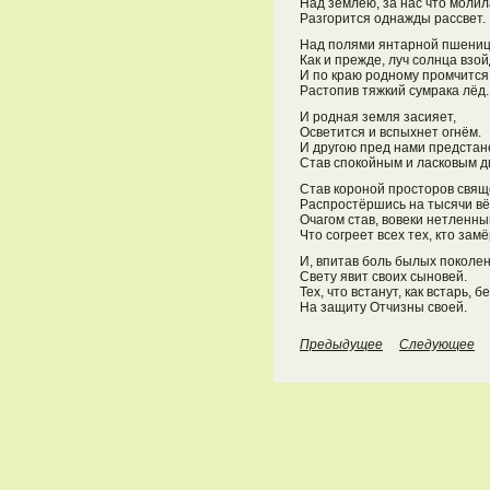
Над землёю, за нас что молил
Разгорится однажды рассвет.
Над полями янтарной пшениц
Как и прежде, луч солнца взо
И по краю родному промчится
Растопив тяжкий сумрака лёд.
И родная земля засияет,
Осветится и вспыхнет огнём.
И другою пред нами предстан
Став спокойным и ласковым д
Став короной просторов свящ
Распростёршись на тысячи вё
Очагом став, вовеки нетленны
Что согреет всех тех, кто замё
И, впитав боль былых поколен
Свету явит своих сыновей.
Тех, что встанут, как встарь, 
На защиту Отчизны своей.
Предыдущее
Следующее