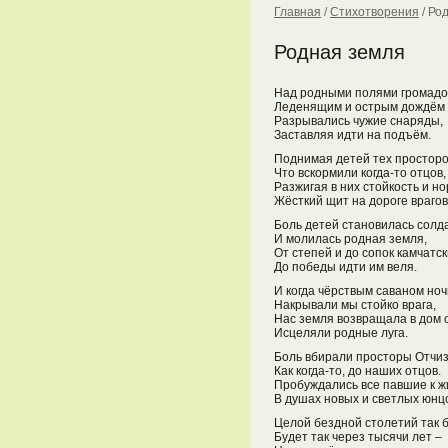
Главная
/
Стихотворения
/
Род
Родная земля
Над родными полями громадо
Леденящим и острым дождём
Разрывались чужие снаряды,
Заставляя идти на подъём.
Поднимая детей тех просторо
Что вскормили когда-то отцов,
Разжигая в них стойкость и но
Жёсткий щит на дороге врагов
Боль детей становилась солда
И молилась родная земля,
От степей и до сопок камчатск
До победы идти им веля.
И когда чёрствым саваном ноч
Накрывали мы стойко врага,
Нас земля возвращала в дом 
Исцеляли родные луга.
Боль вбирали просторы Отчи
Как когда-то, до наших отцов.
Пробуждались все павшие к ж
В душах новых и светлых юнц
Целой бездной столетий так 
Будет так через тысячи лет –