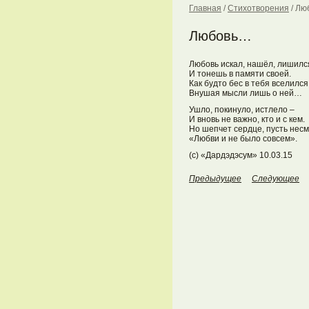
Главная
/
Стихотворения
/
Лю
Любовь…
Любовь искал, нашёл, лишилс
И тонешь в памяти своей.
Как будто бес в тебя вселился
Внушая мысли лишь о ней…
Ушло, покинуло, истлело –
И вновь не важно, кто и с кем.
Но шепчет сердце, пусть несм
«Любви и не было совсем».
(с) «Дардэдэсум» 10.03.15
Предыдущее
Следующее