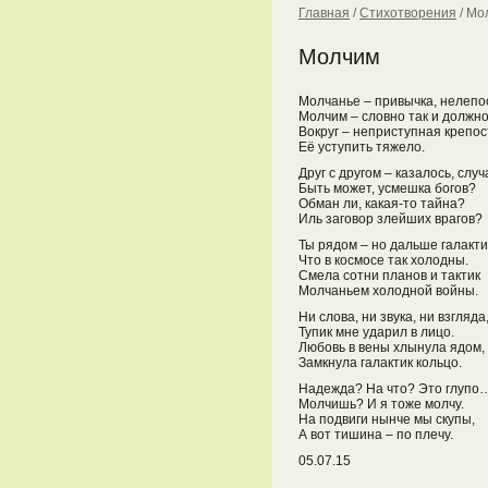
Главная
/
Стихотворения
/
Мо
Молчим
Молчанье – привычка, нелепо
Молчим – словно так и должно
Вокруг – неприступная крепос
Её уступить тяжело.
Друг с другом – казалось, случ
Быть может, усмешка богов?
Обман ли, какая-то тайна?
Иль заговор злейших врагов?
Ты рядом – но дальше галакти
Что в космосе так холодны.
Смела сотни планов и тактик
Молчаньем холодной войны.
Ни слова, ни звука, ни взгляда
Тупик мне ударил в лицо.
Любовь в вены хлынула ядом,
Замкнула галактик кольцо.
Надежда? На что? Это глупо
Молчишь? И я тоже молчу.
На подвиги нынче мы скупы,
А вот тишина – по плечу.
05.07.15