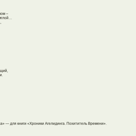
лом –
 мглой…
,
ящий,
и.
а» — для книги «Хроники Агелидинга. Похититель Времени».