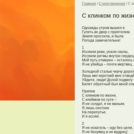
Главная
/
Стихотворения
/
С к
С клинком по жиз
Однажды утром вышел я
Гулять во двор с приятелем.
Земля просохла, и была
Погода замечательна!
1
Иссякли реки, упали скалы,
Иссякли ритмы внутри сердец
Мой путь отмерен – осталось 
Я не убийца – почти мертвец
Холодной сталью черчу дорогу
Лишь миг короткий мне отве
Уйдите, люди! Долой подмогу 
Билет обратный был мной со
Припев
С клинком по жизни,
С клеймом по сути –
Я не солдат, я не маньяк.
Я лишь охотник
На перепутье,
И я иссяк!..
2
Я не искатель – иду без цели,
Я не безумец и не мудрец!