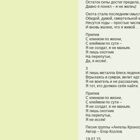
Остаток силы достиг предела,
Давно я понял – я не жилец!
Охота стала последним смыс
Обидой, думой, смертельной
Несутся годы – простые числа
И вновь жалею, что я живой…
Припев
С клинком по жизни,
С клеймом по сути –
Я не солдат, я не маньяк.
Я лишь охотник
На перепутье,
Да, я иссяк!..
3
И лишь металла блеск леден
Вгрызаясь в сумрак, велит идт
Я не воитель и не рассказчик,
Я тот, кто должен себя найти.
Припев
С клинком по жизни,
С клеймом по сути –
Я не солдат, я не маньяк.
Я лишь охотник
На перепутье,
Я не иссяк!
Песня группы «Ангелы Кронос
Автор – Егор Козлов.
19.07.15