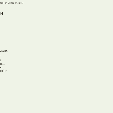
линком по жизни
ни
.
мало,
…
,
дён…
–
жжён!