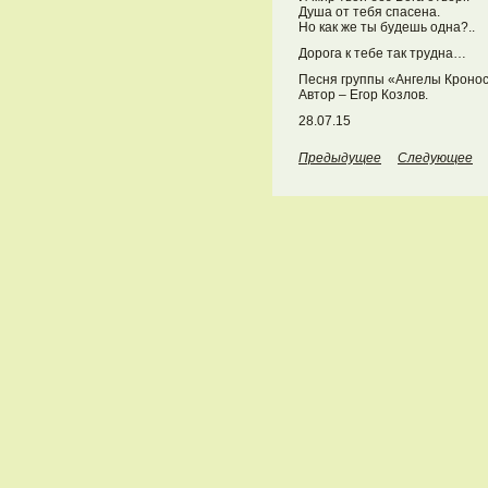
Душа от тебя спасена.
Но как же ты будешь одна?..
Дорога к тебе так трудна…
Песня группы «Ангелы Кронос
Автор – Егор Козлов.
28.07.15
Предыдущее
Следующее