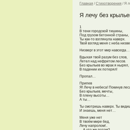
Главная
/
Стихотворения
/
Я л
Я лечу без крылье
1
В тени городской тишины,
Под грузом бетонной страны,
Ты как-то взглянула наверх.
Твой взгляд меня с неба низв
Низверг в этот мир навсегда…
Вдыхая твой разум без слов,
Летел над нефритом лесов.
Без крыльев во мрак я нырял,
В падении их потерял!
Пропал…
Припев
Я! Лечу в небеса! Покинув лес
Без крыльев, мечты,
В плену высоты…
А ты…
Ты смотришь наверх. Ты видиш
И знаешь, меня нет…
Меня уже нет
В твоём мире бед,
Лечу напролом!..
…А что же потом?..