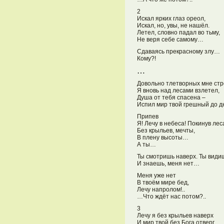
2
Искал ярких глаз ореол,
Искал, но, увы, не нашёл.
Летел, словно падал во тьму,
Не веря себе самому…
Сдаваясь прекрасному злу…
Кому?!
…
Довольно тлетворных мне стр
Я вновь над лесами взлетел,
Душа от тебя спасена –
Испил мир твой грешный до д
Припев
Я! Лечу в небеса! Покинув лес
Без крыльев, мечты,
В плену высоты…
А ты…
Ты смотришь наверх. Ты видиш
И знаешь, меня нет…
Меня уже нет
В твоём мире бед,
Лечу напролом!..
…Что ждёт нас потом?..
3
Лечу я без крыльев наверх
И мир твой без Бога отверг.