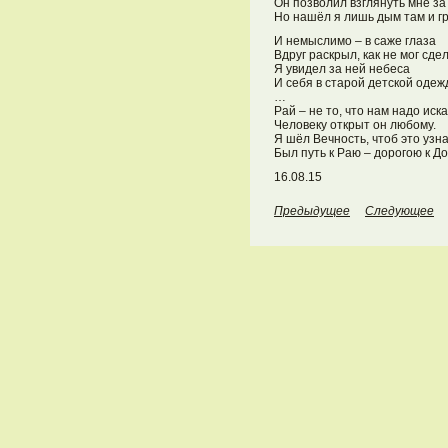
Он позволил взглянуть мне за
Но нашёл я лишь дым там и 
И немыслимо – в саже глаза
Вдруг раскрыл, как не мог сде
Я увидел за ней небеса
И себя в старой детской оде
…
Рай – не то, что нам надо иска
Человеку открыт он любому.
Я шёл Вечность, чтоб это узна
Был путь к Раю – дорогою к До
16.08.15
Предыдущее
Следующее