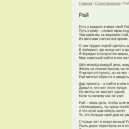
Главная
/
Стихотворения
/
Ра
Рай
Есть у каждого в мире свой Ра
Путь к нему – словно мрак по
Там идём мы за маревом стай,
Их мечтами считая всё врем
О, как трудно порой сделать ш
В лабиринт, где конца нет и кр
Я блуждал в полусотне мирах,
Мир заветный найти в них же
Шёл вперёд каждый день, каж
Жизнь на поиски бросив, на ги
Я желал отступить, но не мог 
Рай мечтал обрести и увидеть
Дар принять – и найти в нём п
Думал я, что нет этого лучше.
Но мечты не хватает одной,
Коли та ничему нас не учит.
Рай – лишь цель, чтобы шли 
«Оглянувшись, ты сразу погиб
А что если нам гибель несёт
То, что больше свой дом не у
Столько лет я искал вечный Р
Пыль дорог перетёрла их в оп