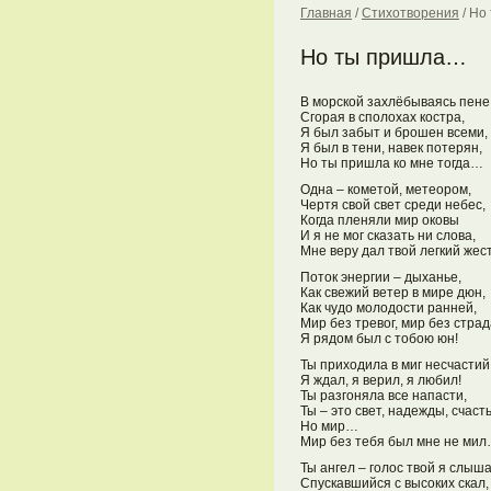
Главная
/
Стихотворения
/
Но
Но ты пришла…
В морской захлёбываясь пене
Сгорая в сполохах костра,
Я был забыт и брошен всеми,
Я был в тени, навек потерян,
Но ты пришла ко мне тогда…
Одна – кометой, метеором,
Чертя свой свет среди небес,
Когда пленяли мир оковы
И я не мог сказать ни слова,
Мне веру дал твой легкий жест
Поток энергии – дыханье,
Как свежий ветер в мире дюн,
Как чудо молодости ранней,
Мир без тревог, мир без страд
Я рядом был с тобою юн!
Ты приходила в миг несчастий
Я ждал, я верил, я любил!
Ты разгоняла все напасти,
Ты – это свет, надежды, счасть
Но мир…
Мир без тебя был мне не ми
Ты ангел – голос твой я слыша
Спускавшийся с высоких скал,