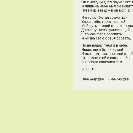
Он с каждым днём звучал всё 
И лишь на небе был он вышит
Путём из звёзд – и он молча
И я устал! Устал сражаться,
Узрев тебя, терять опять!
Мой путь земной желал прерв
Достигнув пика кульминаций,
С тобою грезя воссиять.
И жизнь свою с себя сорвать.
Но не нашёл тебя я в небе…
Нигде, где я бы ни искал!
И осознал, признав свой жреб
Что голос твой и вовсе не был
А я всегда спасался сам…
20.08.15
Предыдущее
Следующее