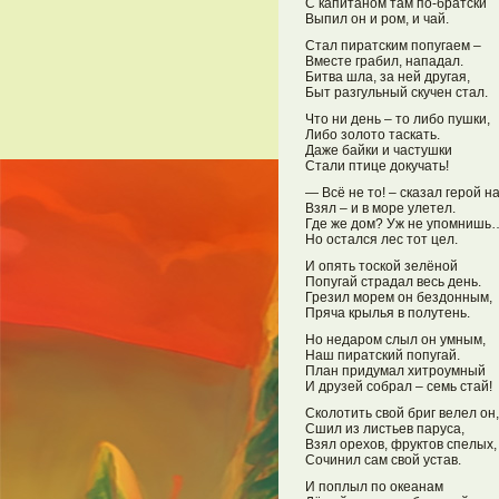
С капитаном там по-братски
Выпил он и ром, и чай.
Стал пиратским попугаем –
Вместе грабил, нападал.
Битва шла, за ней другая,
Быт разгульный скучен стал.
Что ни день – то либо пушки,
Либо золото таскать.
Даже байки и частушки
Стали птице докучать!
— Всё не то! – сказал герой н
Взял – и в море улетел.
Где же дом? Уж не упомнишь
Но остался лес тот цел.
И опять тоской зелёной
Попугай страдал весь день.
Грезил морем он бездонным,
Пряча крылья в полутень.
Но недаром слыл он умным,
Наш пиратский попугай.
План придумал хитроумный
И друзей собрал – семь стай!
Сколотить свой бриг велел он,
Сшил из листьев паруса,
Взял орехов, фруктов спелых,
Сочинил сам свой устав.
И поплыл по океанам