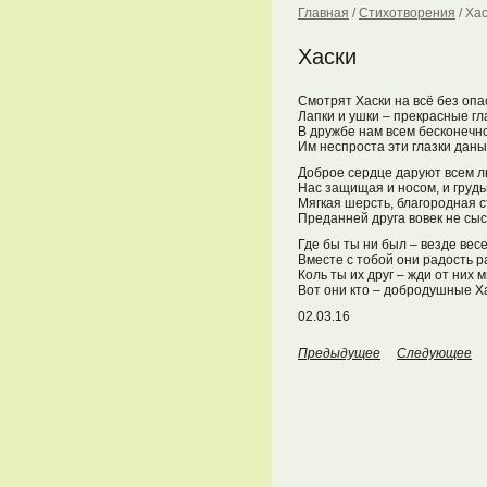
Главная
/
Стихотворения
/
Хас
Хаски
Смотрят Хаски на всё без опа
Лапки и ушки – прекрасные гл
В дружбе нам всем бесконечн
Им неспроста эти глазки даны
Доброе сердце даруют всем л
Нас защищая и носом, и грудь
Мягкая шерсть, благородная с
Преданней друга вовек не сыс
Где бы ты ни был – везде вес
Вместе с тобой они радость р
Коль ты их друг – жди от них м
Вот они кто – добродушные Х
02.03.16
Предыдущее
Следующее