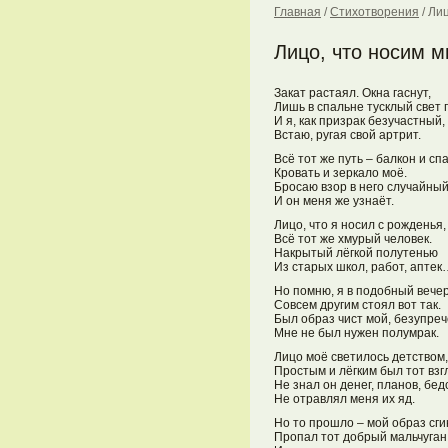
Главная
/
Стихотворения
/
Лиц
Лицо, что носим 
Закат растаял. Окна гаснут,
Лишь в спальне тусклый свет г
И я, как призрак безучастный,
Встаю, ругая свой артрит.
Всё тот же путь – балкон и сп
Кровать и зеркало моё.
Бросаю взор в него случайный
И он меня же узнаёт.
Лицо, что я носил с рожденья,
Всё тот же хмурый человек.
Накрытый лёгкой полутенью
Из старых школ, работ, аптек
Но помню, я в подобный вече
Совсем другим стоял вот так.
Был образ чист мой, безупреч
Мне не был нужен полумрак.
Лицо моё светилось детством,
Простым и лёгким был тот взг
Не знал он денег, планов, бе
Не отравлял меня их яд.
Но то прошло – мой образ сги
Пропал тот добрый мальчуган