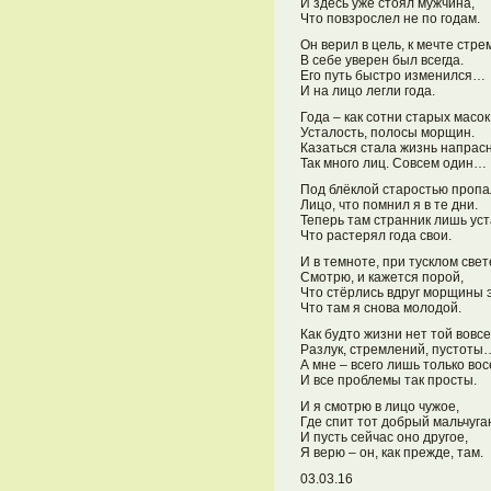
И здесь уже стоял мужчина,
Что повзрослел не по годам.
Он верил в цель, к мечте стре
В себе уверен был всегда.
Его путь быстро изменился…
И на лицо легли года.
Года – как сотни старых масок
Усталость, полосы морщин.
Казаться стала жизнь напрас
Так много лиц. Совсем один…
Под блёклой старостью проп
Лицо, что помнил я в те дни.
Теперь там странник лишь ус
Что растерял года свои.
И в темноте, при тусклом свет
Смотрю, и кажется порой,
Что стёрлись вдруг морщины э
Что там я снова молодой.
Как будто жизни нет той вовсе
Разлук, стремлений, пустоты
А мне – всего лишь только вос
И все проблемы так просты.
И я смотрю в лицо чужое,
Где спит тот добрый мальчуга
И пусть сейчас оно другое,
Я верю – он, как прежде, там.
03.03.16