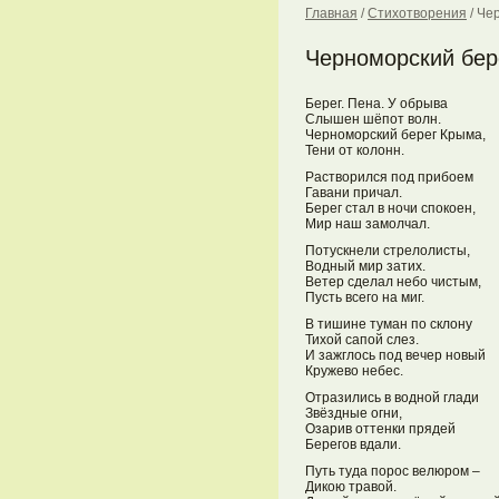
Главная
/
Стихотворения
/
Чер
Черноморский бер
Берег. Пена. У обрыва
Слышен шёпот волн.
Черноморский берег Крыма,
Тени от колонн.
Растворился под прибоем
Гавани причал.
Берег стал в ночи спокоен,
Мир наш замолчал.
Потускнели стрелолисты,
Водный мир затих.
Ветер сделал небо чистым,
Пусть всего на миг.
В тишине туман по склону
Тихой сапой слез.
И зажглось под вечер новый
Кружево небес.
Отразились в водной глади
Звёздные огни,
Озарив оттенки прядей
Берегов вдали.
Путь туда порос велюром –
Дикою травой.