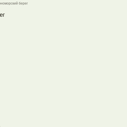
номорский берег
ег