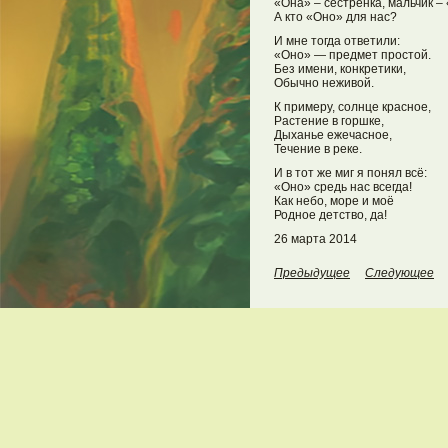
«Она» – сестрёнка, мальчик –
А кто «Оно» для нас?
И мне тогда ответили:
«Оно» — предмет простой.
Без имени, конкретики,
Обычно неживой.
К примеру, солнце красное,
Растение в горшке,
Дыханье ежечасное,
Течение в реке.
И в тот же миг я понял всё:
«Оно» средь нас всегда!
Как небо, море и моё
Родное детство, да!
26 марта 2014
Предыдущее
Следующее