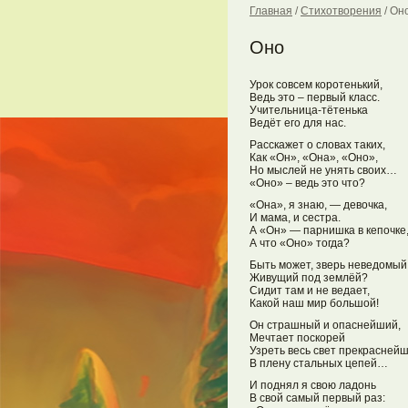
Главная
/
Стихотворения
/
Он
Оно
Урок совсем коротенький,
Ведь это – первый класс.
Учительница-тётенька
Ведёт его для нас.
Расскажет о словах таких,
Как «Он», «Она», «Оно»,
Но мыслей не унять своих…
«Оно» – ведь это что?
«Она», я знаю, — девочка,
И мама, и сестра.
А «Он» — парнишка в кепочке
А что «Оно» тогда?
Быть может, зверь неведомый
Живущий под землёй?
Сидит там и не ведает,
Какой наш мир большой!
Он страшный и опаснейший,
Мечтает поскорей
Узреть весь свет прекрасней
В плену стальных цепей…
И поднял я свою ладонь
В свой самый первый раз: