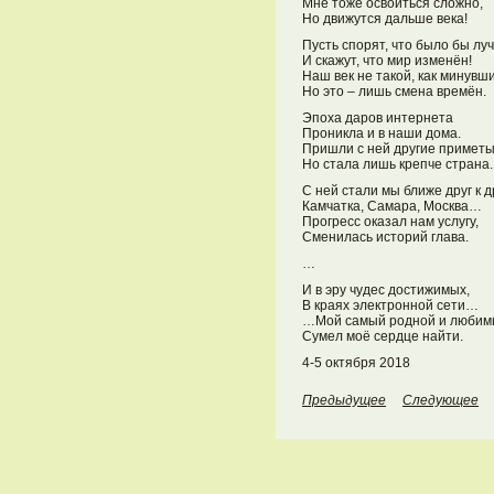
Мне тоже освоиться сложно,
Но движутся дальше века!
Пусть спорят, что было бы лу
И скажут, что мир изменён!
Наш век не такой, как минувши
Но это – лишь смена времён.
Эпоха даров интернета
Проникла и в наши дома.
Пришли с ней другие приметы
Но стала лишь крепче страна.
С ней стали мы ближе друг к др
Камчатка, Самара, Москва…
Прогресс оказал нам услугу,
Сменилась историй глава.
…
И в эру чудес достижимых,
В краях электронной сети…
…Мой самый родной и люби
Сумел моё сердце найти.
4-5 октября 2018
Предыдущее
Следующее