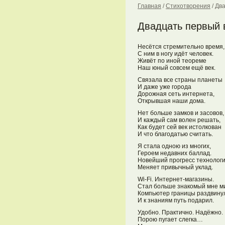
Главная
/
Стихотворения
/
Два
Двадцать первый 
Несётся стремительно время,
С ним в ногу идёт человек.
Живёт по иной теореме
Наш юный совсем ещё век.
Связала все страны планеты
И даже уже города
Дорожная сеть интернета,
Открывшая наши дома.
Нет больше замков и засовов,
И каждый сам волен решать,
Как будет сей век истолкован
И что благодатью считать.
Я стала одною из многих,
Героем недавних баллад.
Новейший прогресс технолог
Меняет привычный уклад.
Wi-Fi. Интернет-магазины.
Стал больше знакомый мне м
Компьютер границы раздвину
И к знаниям путь подарил.
Удобно. Практично. Надёжно.
Порою пугает слегка…