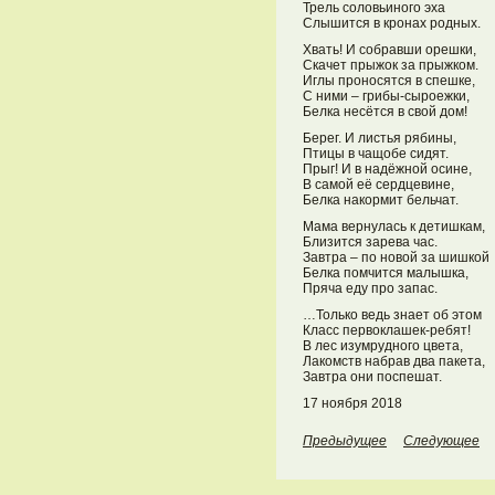
Трель соловьиного эха
Слышится в кронах родных.
Хвать! И собравши орешки,
Скачет прыжок за прыжком.
Иглы проносятся в спешке,
С ними – грибы-сыроежки,
Белка несётся в свой дом!
Берег. И листья рябины,
Птицы в чащобе сидят.
Прыг! И в надёжной осине,
В самой её сердцевине,
Белка накормит бельчат.
Мама вернулась к детишкам,
Близится зарева час.
Завтра – по новой за шишкой
Белка помчится малышка,
Пряча еду про запас.
…Только ведь знает об этом
Класс первоклашек-ребят!
В лес изумрудного цвета,
Лакомств набрав два пакета,
Завтра они поспешат.
17 ноября 2018
Предыдущее
Следующее