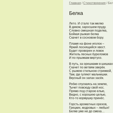
Главная
/
Стихотворения
/
Бе
Белка
Лето. И стало так мелко
В диком, заросшем пруду.
Словно смешная поделка,
Бойкая рыжая белка
Скачет в сосновом бору.
Пламя на фоне иголок –
Яркий лоснящийся хвост.
Будет проворен и ловок
Житель лесных буреломов
И по прыжкам виртуоз.
В путь, за орешками в шишках
Скачет по ветвям зверёк.
С рыжею стильною стрижкой,
Там, где гуляют мальчишки.
Вкусный он запах засёк.
Робко спускаясь на землю,
Тычет повсюду свой нос.
Прямо под старою елью,
Видно, с хорошею целью,
Кто-то кормушку принёс.
Горсть ароматных орехов,
Грецких, кедровых – любых!
Белке уже не до смеха…