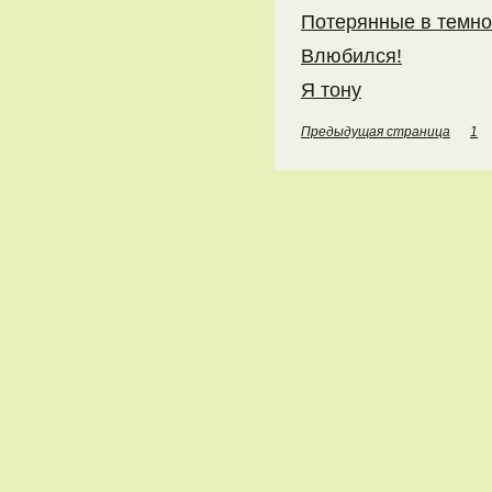
Потерянные в темно
Влюбился!
Я тону
Предыдущая страница
1